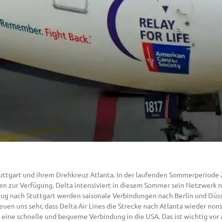
Stuttgart und ihrem Drehkreuz Atlanta. In der laufenden Sommerperiode
n zur Verfügung. Delta intensiviert in diesem Sommer sein Netzwerk n
ug nach Stuttgart werden saisonale Verbindungen nach Berlin und Dü
uen uns sehr, dass Delta Air Lines die Strecke nach Atlanta wieder non
ne schnelle und bequeme Verbindung in die USA. Das ist wichtig vor al