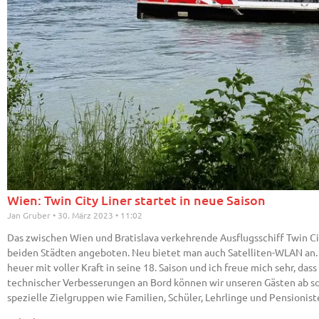
Wien: Twin City Liner startet in neue Saison
Jan Gruber
30. März 2023
11:02
Das zwischen Wien und Bratislava verkehrende Ausflugsschiff Twin Cit
beiden Städten angeboten. Neu bietet man auch Satelliten-WLAN an. I
heuer mit voller Kraft in seine 18. Saison und ich freue mich sehr, d
technischer Verbesserungen an Bord können wir unseren Gästen ab sof
spezielle Zielgruppen wie Familien, Schüler, Lehrlinge und Pensionis