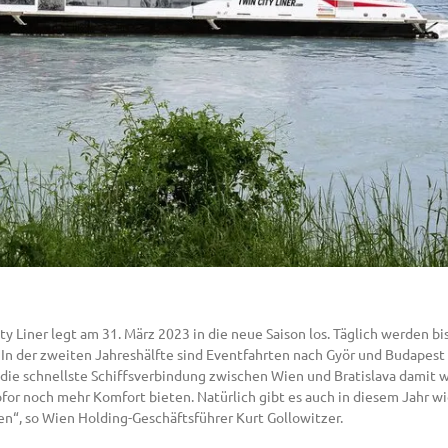
y Liner legt am 31. März 2023 in die neue Saison los. Täglich werden b
n der zweiten Jahreshälfte sind Eventfahrten nach Györ und Budapest g
ass die schnellste Schiffsverbindung zwischen Wien und Bratislava damit
or noch mehr Komfort bieten. Natürlich gibt es auch in diesem Jahr w
ten“, so Wien Holding-Geschäftsführer Kurt Gollowitzer.