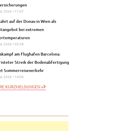
ersicherungen
st 2026
11:07
fahrt auf der Donau in Wien als
itangebot bei extremen
rtemperaturen
st 2026
05:38
skampf am Flughafen Barcelona:
isteter Streik der Bodenabfertigung
et Sommerreiseverkehr
st 2026
14:00
RE KURZMELDUNGEN »