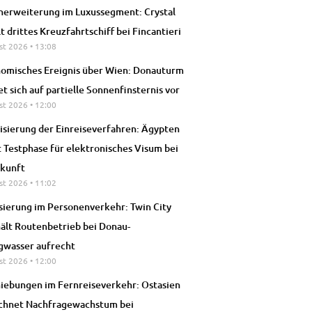
nerweiterung im Luxussegment: Crystal
lt drittes Kreuzfahrtschiff bei Fincantieri
st 2026
13:08
omisches Ereignis über Wien: Donauturm
et sich auf partielle Sonnenfinsternis vor
st 2026
12:00
lisierung der Einreiseverfahren: Ägypten
t Testphase für elektronisches Visum bei
kunft
st 2026
11:02
isierung im Personenverkehr: Twin City
hält Routenbetrieb bei Donau-
gwasser aufrecht
st 2026
12:00
iebungen im Fernreiseverkehr: Ostasien
chnet Nachfragewachstum bei