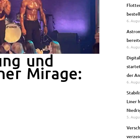
Flotte
bestel
6. Augu
Astron
bereit
6. Augu
ung und
Digita
starte
ner Mirage:
der An
6. Augu
Stabil
Liner 
Niedri
5. Augu
Versch
verzei