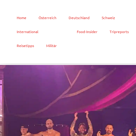
Home
Österreich
Deutschland
Schweiz
International
Touristik
Food-Insider
Tripreports
Reisetipps
Militär