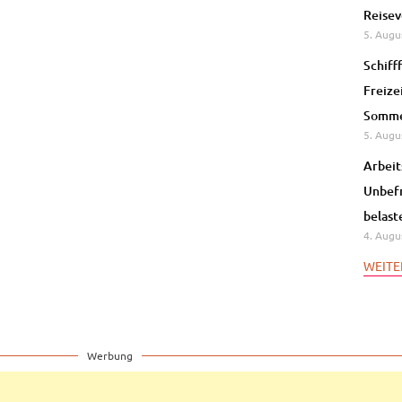
Reisev
5. Augu
Schiff
Freize
Somme
5. Augu
Arbeit
Unbefr
belast
4. Augu
WEITE
Werbung