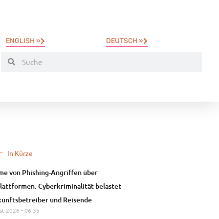
ENGLISH »
DEUTSCH »
In Kürze
e von Phishing-Angriffen über
lattformen: Cyberkriminalität belastet
unftsbetreiber und Reisende
st 2026
06:35