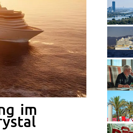
ng im
ystal