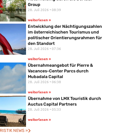
Group
28. Juli 2026
08:39
weiterlesen »
Entwicklung der Nächtigungszahlen
im österreichischen Tourismus und
politischer Orientierungsrahmen für
den Standort
28. Juli 2026
07:36
weiterlesen »
Übernahmeangebot für Pierre &
Vacances-Center Parcs durch
Mubadala Capital
28. Juli 2026
06:38
weiterlesen »
Übernahme von LMX Touristik durch
Auctus Capital Partners
28. Juli 2026
05:33
weiterlesen »
RISTIK NEWS »