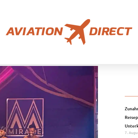
Zunahm
Reisep
Unterk
7. Augu