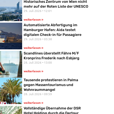
Historisches Zentrum von Wien nicht
mehr auf der Roten Liste der UNESCO
29. Juli 2026
12:01
weiterlesen »
Automatisierte Abfertigung im
Hamburger Hafen: Aida testet
digitalen Check-in für Passagiere
29. Juli 2026
05:38
weiterlesen »
Scandlines überstellt Fähre M/F
Kronprins Frederik nach Esbjerg
28. Juli 2026
13:00
weiterlesen »
Tausende protestieren in Palma
gegen Massentourismus und
Wohnraummangel
28. Juli 2026
09:59
weiterlesen »
Vollständige Übernahme der DSR
Hotel Holding durch die Dertour