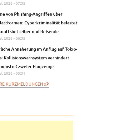
st 2026
07:35
e von Phishing-Angriffen über
lattformen: Cyberkriminalität belastet
unftsbetreiber und Reisende
st 2026
06:35
liche Annäherung im Anflug auf Tokio-
: Kollisionswarnsystem verhindert
menstoß zweier Flugzeuge
st 2026
05:31
RE KURZMELDUNGEN »