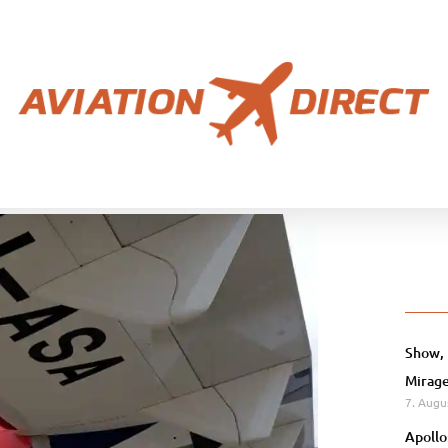
Show, 
Mirage
7. Augu
Apollo