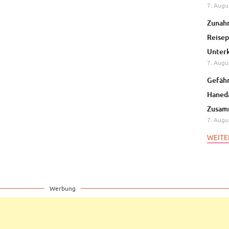
7. Augu
Zunahm
Reisep
Unterk
7. Augu
Gefähr
Haneda
Zusam
7. Augu
WEITE
Werbung