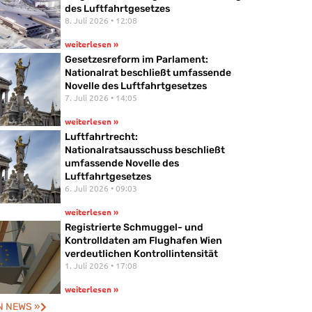
des Luftfahrtgesetzes
8. Juli 2026
12:08
weiterlesen »
Gesetzesreform im Parlament:
Nationalrat beschließt umfassende
Novelle des Luftfahrtgesetzes
7. Juli 2026
14:05
weiterlesen »
Luftfahrtrecht:
Nationalratsausschuss beschließt
umfassende Novelle des
Luftfahrtgesetzes
6. Juli 2026
09:03
weiterlesen »
Registrierte Schmuggel- und
Kontrolldaten am Flughafen Wien
verdeutlichen Kontrollintensität
1. Juli 2026
17:08
weiterlesen »
N NEWS »