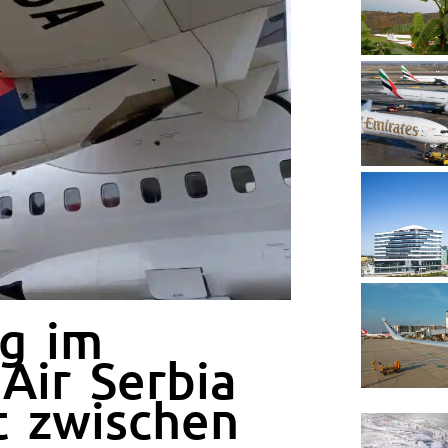
g im
Air Serbia
t zwischen