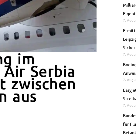
Millia
Eigen
7. Augu
Ermitt
Leipzi
Sicher
ng im
7. Augu
Boeing
 Air Serbia
Anweis
t zwischen
7. Augu
n aus
Easyje
Streik
7. Augu
Bundes
für Fl
Betan