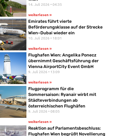
14. Juli 2026
04:35
weiterlesen »
Emirates führt vierte
Beförderungsklasse auf der Strecke
Wien–Dubai wieder ein
10. Juli 2026
18:01
weiterlesen »
Flughafen Wien: Angelika Ponecz
übernimmt Geschäftsführung der
Vienna AirportCity Event GmbH
9. Juli 2026
13:09
weiterlesen »
Flugprogramm für die
Sommersaison: Ryanair wirbt mit
Städteverbindungen ab
österreichischen Flughäfen
9. Juli 2026
08:05
weiterlesen »
Reaktion auf Parlamentsbeschluss:
Flughafen Wien begrüßt Novellierung