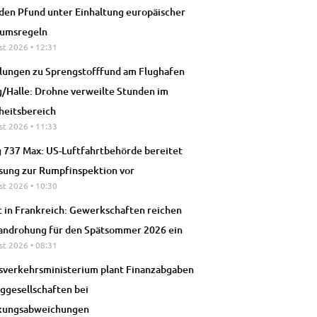
rden Pfund unter Einhaltung europäischer
tumsregeln
st 2026
12:31
lungen zu Sprengstofffund am Flughafen
g/Halle: Drohne verweilte Stunden im
heitsbereich
st 2026
11:33
 737 Max: US-Luftfahrtbehörde bereitet
ung zur Rumpfinspektion vor
st 2026
10:30
t in Frankreich: Gewerkschaften reichen
androhung für den Spätsommer 2026 ein
st 2026
08:31
verkehrsministerium plant Finanzabgaben
uggesellschaften bei
kungsabweichungen