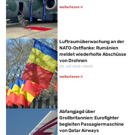
weiterlesen »
Luftraumüberwachung an der
NATO-Ostflanke: Rumänien
meldet wiederholte Abschüsse
von Drohnen
28. Juli 2026
06:03
weiterlesen »
Abfangjagd über
Großbritannien: Eurofighter
begleiten Passagiermaschine
von Qatar Airways