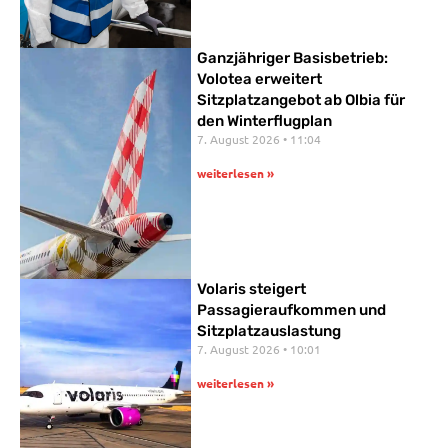
Ganzjähriger Basisbetrieb:
Volotea erweitert
Sitzplatzangebot ab Olbia für
den Winterflugplan
7. August 2026
11:04
weiterlesen »
Volaris steigert
Passagieraufkommen und
Sitzplatzauslastung
7. August 2026
10:01
weiterlesen »