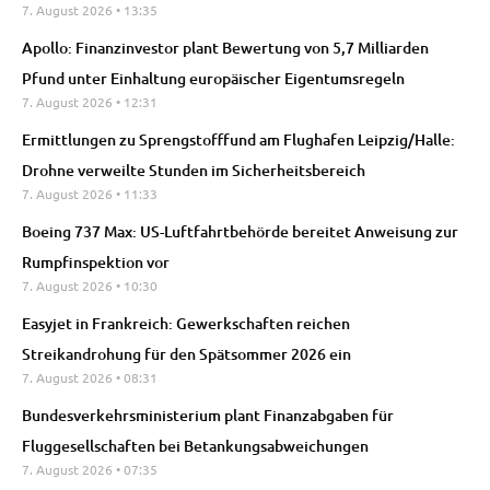
7. August 2026
13:35
Apollo: Finanzinvestor plant Bewertung von 5,7 Milliarden
Pfund unter Einhaltung europäischer Eigentumsregeln
7. August 2026
12:31
Ermittlungen zu Sprengstofffund am Flughafen Leipzig/Halle:
Drohne verweilte Stunden im Sicherheitsbereich
7. August 2026
11:33
Boeing 737 Max: US-Luftfahrtbehörde bereitet Anweisung zur
Rumpfinspektion vor
7. August 2026
10:30
Easyjet in Frankreich: Gewerkschaften reichen
Streikandrohung für den Spätsommer 2026 ein
7. August 2026
08:31
Bundesverkehrsministerium plant Finanzabgaben für
Fluggesellschaften bei Betankungsabweichungen
7. August 2026
07:35