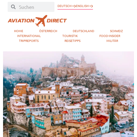
DEUTSCH »
ENGLISH »
HOME
ÖSTERREICH
DEUTSCHLAND
SCHWEIZ
INTERNATIONAL
TOURISTIK
FOOD-INSIDER
TRIPREPORTS
REISETIPPS
MILITÄR