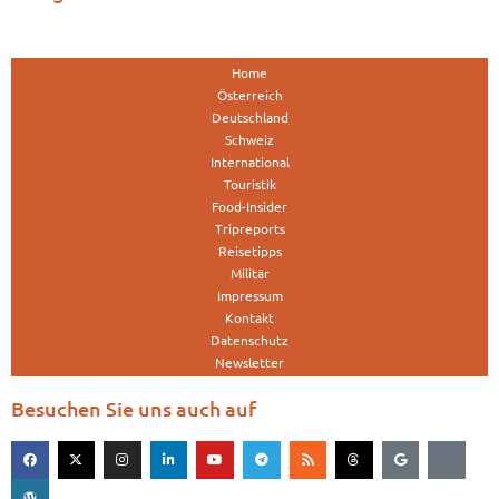
Home
Österreich
Deutschland
Schweiz
International
Touristik
Food-Insider
Tripreports
Reisetipps
Militär
Impressum
Kontakt
Datenschutz
Newsletter
Besuchen Sie uns auch auf