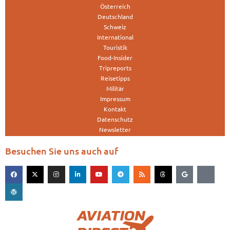
Österreich
Deutschland
Schweiz
International
Touristik
Food-Insider
Tripreports
Reisetipps
Militär
Impressum
Kontakt
Datenschutz
Newsletter
Besuchen Sie uns auch auf