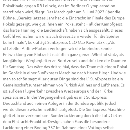
Pokalfinale gegen RB Leipzig, das im Berliner Olympiastadion
stattfinden wird, fliegt. Das Match geht am 3. Juni 2023 über die
Bühne. „Bereits letztes Jahr hat die Eintracht im Finale des Europa-
Pokals gezeigt, wie gut ihnen ein Pokal steht – all der Kampfgeist,
das harte Training, die Leidenschaft haben sich ausgezahlt. Dieses
Gefühl wünschen wir uns auch dieses Jahr wieder für die Spieler
beim Finale“, bekräftigt SunExpress CEO Max Kownatzki. „Als
offizieller Airline-Partner verfolgen wir die beeindruckende
Entwicklung von Eintracht natürlich ganz genau. Wir sind stolz, als
langjähriger Wegbegleiter an Bord zu sein und drücken die Daumen
für Samstag! Das wäre das dritte Mal, dass das Team mit einem Pokal
im Gepäck in einer SunExpress Maschine nach Hause fliegt. Und wie
man so schön sagt: Aller guten Dinge sind drei.“ SunExpress ist ein
Gemeinschaftsunternehmen von Turkish Airlines und Lufthansa. Es
ist auf den Flugverkehr zwischen Westeuropa und der Türkei
spezialisiert. In der Vergangenheit gab es mit SunExpress
Deutschland auch einen Ableger in der Bundesrepublik, jedoch
wurde dieser zwischenzeitlich aufgelöst. Die SunExpress Maschine
gleitet in unverkennbarer Sonderlackierung durch die Luft: Getreu
dem Eintracht-Frankfurt-Design, haben Fans die besondere
Lackierung einer Boeing 737 im Rahmen eines Votings selbst