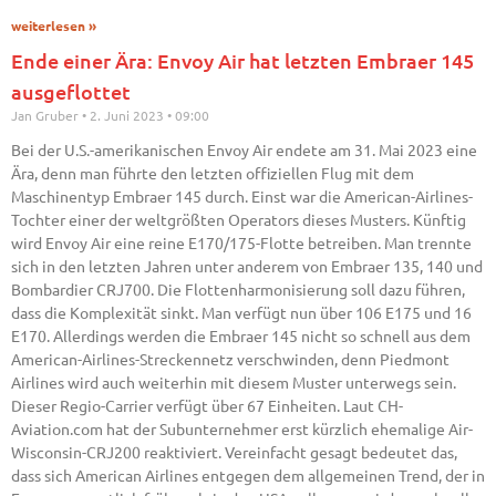
weiterlesen »
Ende einer Ära: Envoy Air hat letzten Embraer 145
ausgeflottet
Jan Gruber
2. Juni 2023
09:00
Bei der U.S.-amerikanischen Envoy Air endete am 31. Mai 2023 eine
Ära, denn man führte den letzten offiziellen Flug mit dem
Maschinentyp Embraer 145 durch. Einst war die American-Airlines-
Tochter einer der weltgrößten Operators dieses Musters. Künftig
wird Envoy Air eine reine E170/175-Flotte betreiben. Man trennte
sich in den letzten Jahren unter anderem von Embraer 135, 140 und
Bombardier CRJ700. Die Flottenharmonisierung soll dazu führen,
dass die Komplexität sinkt. Man verfügt nun über 106 E175 und 16
E170. Allerdings werden die Embraer 145 nicht so schnell aus dem
American-Airlines-Streckennetz verschwinden, denn Piedmont
Airlines wird auch weiterhin mit diesem Muster unterwegs sein.
Dieser Regio-Carrier verfügt über 67 Einheiten. Laut CH-
Aviation.com hat der Subunternehmer erst kürzlich ehemalige Air-
Wisconsin-CRJ200 reaktiviert. Vereinfacht gesagt bedeutet das,
dass sich American Airlines entgegen dem allgemeinen Trend, der in