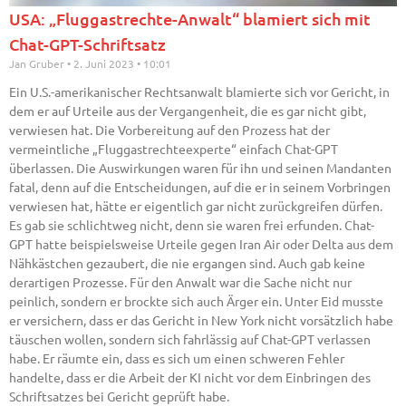
USA: „Fluggastrechte-Anwalt“ blamiert sich mit
Chat-GPT-Schriftsatz
Jan Gruber
2. Juni 2023
10:01
Ein U.S.-amerikanischer Rechtsanwalt blamierte sich vor Gericht, in
dem er auf Urteile aus der Vergangenheit, die es gar nicht gibt,
verwiesen hat. Die Vorbereitung auf den Prozess hat der
vermeintliche „Fluggastrechteexperte“ einfach Chat-GPT
überlassen. Die Auswirkungen waren für ihn und seinen Mandanten
fatal, denn auf die Entscheidungen, auf die er in seinem Vorbringen
verwiesen hat, hätte er eigentlich gar nicht zurückgreifen dürfen.
Es gab sie schlichtweg nicht, denn sie waren frei erfunden. Chat-
GPT hatte beispielsweise Urteile gegen Iran Air oder Delta aus dem
Nähkästchen gezaubert, die nie ergangen sind. Auch gab keine
derartigen Prozesse. Für den Anwalt war die Sache nicht nur
peinlich, sondern er brockte sich auch Ärger ein. Unter Eid musste
er versichern, dass er das Gericht in New York nicht vorsätzlich habe
täuschen wollen, sondern sich fahrlässig auf Chat-GPT verlassen
habe. Er räumte ein, dass es sich um einen schweren Fehler
handelte, dass er die Arbeit der KI nicht vor dem Einbringen des
Schriftsatzes bei Gericht geprüft habe.