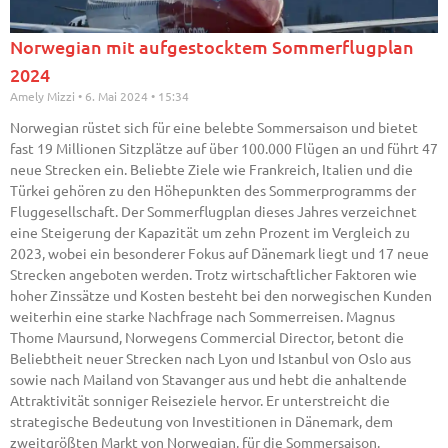
Norwegian mit aufgestocktem Sommerflugplan
2024
Amely Mizzi
6. Mai 2024
15:34
Norwegian rüstet sich für eine belebte Sommersaison und bietet
fast 19 Millionen Sitzplätze auf über 100.000 Flügen an und führt 47
neue Strecken ein. Beliebte Ziele wie Frankreich, Italien und die
Türkei gehören zu den Höhepunkten des Sommerprogramms der
Fluggesellschaft. Der Sommerflugplan dieses Jahres verzeichnet
eine Steigerung der Kapazität um zehn Prozent im Vergleich zu
2023, wobei ein besonderer Fokus auf Dänemark liegt und 17 neue
Strecken angeboten werden. Trotz wirtschaftlicher Faktoren wie
hoher Zinssätze und Kosten besteht bei den norwegischen Kunden
weiterhin eine starke Nachfrage nach Sommerreisen. Magnus
Thome Maursund, Norwegens Commercial Director, betont die
Beliebtheit neuer Strecken nach Lyon und Istanbul von Oslo aus
sowie nach Mailand von Stavanger aus und hebt die anhaltende
Attraktivität sonniger Reiseziele hervor. Er unterstreicht die
strategische Bedeutung von Investitionen in Dänemark, dem
zweitgrößten Markt von Norwegian, für die Sommersaison.