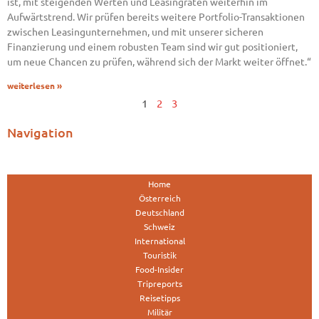
ist, mit steigenden Werten und Leasingraten weiterhin im
Aufwärtstrend. Wir prüfen bereits weitere Portfolio-Transaktionen
zwischen Leasingunternehmen, und mit unserer sicheren
Finanzierung und einem robusten Team sind wir gut positioniert,
um neue Chancen zu prüfen, während sich der Markt weiter öffnet.“
weiterlesen »
1
2
3
Navigation
Home
Österreich
Deutschland
Schweiz
International
Touristik
Food-Insider
Tripreports
Reisetipps
Militär