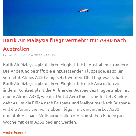
Batik Air Malaysia fliegt vermehrt mit A330 nach
Australien
Ermal Muji
6. Mai 2024
16:35
Batik Air Malaysia plant, ihren Flugbetrieb in Australien zu ändern.
Die Änderung betrifft die einzusetzenden Flugzeuge, es sollen
vermehrt Airbus A330 eingesetzt werden. Die Fluggesellschaft
Batik Air Malaysia plant, ihren Flugbetrieb nach Australien zu
ändern. Konkret plant die Airline den Ausbau des Flugbetriebs mit
einem Airbus A330, wie das Portal Aero Routes berichtet. Konkret
geht es um die Flüge nach Brisbane und Melbourne: Nach Brisbane
will die Airline vier von sieben Flügen mit einem Airbus A330
durchführen, nach Melbourne sollen drei von sieben Flügen pro
Woche mit dem A330 bedient werden.
weiterlesen »