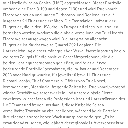
mit Nordic Aviation Capital (NAC) abgeschlossen. Dieses Portfolio
umfasst eine Dash 8-400 und sieben E190s und wird TrueNoords
Flotte von neuen und jungen Turboprop- und Regionaljets auf
insgesamt 94 Flugzeuge erhöhen. Die Transaktion umfasst vier
Flugzeuge, die in den USA, drei in Europa und eines in Australien
betrieben werden, wodurch die globale Verteilung von TrueNoords
Flotte weiter ausgewogen wird. Die Integration aller acht
Flugzeuge ist für das zweite Quartal 2024 geplant. Die
Unterzeichnung dieser umfangreichen Verkaufsvereinbarung ist ein
weiteres Zeugnis für die positive Geschäftsbeziehung, die die
beiden Leasingunternehmen genießen, und folgt auf zwei
bedeutende Portfolioübernahmen, die im Januar und Dezember
2023 angekündigt wurden, für jeweils 10 bzw. 11 Flugzeuge.
Richard Jacobs, Chief Commercial Officer von TrueNoord,
kommentiert: „Dies sind aufregende Zeiten bei TrueNoord, während
wir das Geschäft weiterentwickeln und unsere globale Flotte
erweitern. Wir schätzen die Professionalität und Unterstützung des
NAC-Teams und freuen uns darauf, diese für beide Seiten
vorteilhafte Transaktion abzuschließen, während beide Parteien
ihre eigenen strategischen Wachstumspläne verfolgen. „Es ist
ermutigend zu sehen, wie lebhaft der regionale Luftverkehrssektor