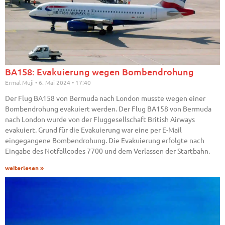
BA158: Evakuierung wegen Bombendrohung
Ermal Muji
6. Mai 2024
17:40
Der Flug BA158 von Bermuda nach London musste wegen einer
Bombendrohung evakuiert werden. Der Flug BA158 von Bermuda
nach London wurde von der Fluggesellschaft British Airways
evakuiert. Grund für die Evakuierung war eine per E-Mail
eingegangene Bombendrohung. Die Evakuierung erfolgte nach
Eingabe des Notfallcodes 7700 und dem Verlassen der Startbahn.
weiterlesen »