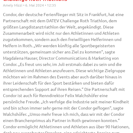
Amely Mizzi
6. Mai 2024
12:35
Condor, der deutsche Ferienflieger mit Sitz in Frankfurt, hat eine
Partnerschaft mit dem DATEV Challenge Roth Triathlon, dem
größten Langdistanztriathlon der Welt, angekündigt. Diese
Zusammenarbeit wird nicht nur den Athletinnen und Athleten
zugutekommen, sondern auch den freiwilligen Helferinnen und
Helfern in Roth. „Wir werden künftig alle Sportbegeisterten
unterstützen, gemeinsam sicher ans Ziel zu kommen“, sagte
Magdalena Hauser, Director Communications & Marketing von
Condor. „Es freut uns sehr, im Juli erstmals dabei zu sein und die
Athletinnen und Athleten anzufeuern. Diese wichtige Zielgruppe
möchten wir im Rahmen des Events aber auch darüber hinaus in
ihrer Leidenschaft für den Sport bestärken und bieten dafür
entsprechenden Support auf ihren Reisen.“ Die Partnerschaft mit
Condor ist auch für Renndirektor Felix Walchshöfer eine
persönliche Freude. „Ich verfolge die Industrie seit meiner Kindheit
und bin schon immer sehr gerne mit der Condor geflogen“, sagte
Walchshöfer. „Umso mehr freue ich mich, dass wir mit der Condor
einen Branchenprimus als Partner in Roth gewinnen konnten.“
Condor ermöglicht Athletinnen und Athleten aus über 90 Nationen,
dank neu ausgebauter Strecken, eine erleichterte Anreise zum