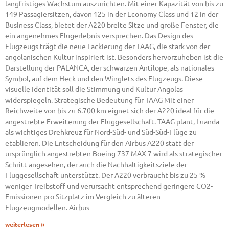
langfristiges Wachstum auszurichten. Mit einer Kapazität von bis zu
149 Passagiersitzen, davon 125 in der Economy Class und 12 in der
Business Class, bietet der A220 breite Sitze und große Fenster, die
ein angenehmes Flugerlebnis versprechen. Das Design des
Flugzeugs trägt die neue Lackierung der TAAG, die stark von der
angolanischen Kultur inspiriert ist. Besonders hervorzuheben ist die
Darstellung der PALANCA, der schwarzen Antilope, als nationales
Symbol, auf dem Heck und den Winglets des Flugzeugs. Diese
visuelle Identität soll die Stimmung und Kultur Angolas
widerspiegeln. Strategische Bedeutung für TAAG Mit einer
Reichweite von bis zu 6.700 km eignet sich der A220 ideal für die
angestrebte Erweiterung der Fluggesellschaft. TAAG plant, Luanda
als wichtiges Drehkreuz für Nord-Süd- und Süd-Süd-Flüge zu
etablieren. Die Entscheidung für den Airbus A220 statt der
ursprünglich angestrebten Boeing 737 MAX 7 wird als strategischer
Schritt angesehen, der auch die Nachhaltigkeitsziele der
Fluggesellschaft unterstützt. Der A220 verbraucht bis zu 25 %
weniger Treibstoff und verursacht entsprechend geringere CO2-
Emissionen pro Sitzplatz im Vergleich zu älteren
Flugzeugmodellen. Airbus
weiterlesen »