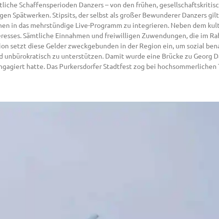
liche Schaffensperioden Danzers – von den frühen, gesellschaftskritis
igen Spätwerken. Stipsits, der selbst als großer Bewunderer Danzers gilt
en in das mehrstündige Live-Programm zu integrieren. Neben dem kult
teresses. Sämtliche Einnahmen und freiwilligen Zuwendungen, die im 
tion setzt diese Gelder zweckgebunden in der Region ein, um sozial ben
unbürokratisch zu unterstützen. Damit wurde eine Brücke zu Georg Dan
engagiert hatte. Das Purkersdorfer Stadtfest zog bei hochsommerliche