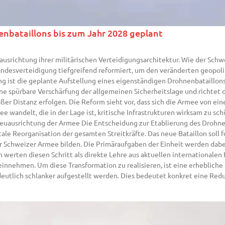
enbataillons bis zum Jahr 2028 geplant
srichtung ihrer militärischen Verteidigungsarchitektur. Wie der Schw
Landesverteidigung tiefgreifend reformiert, um den veränderten geopol
g ist die geplante Aufstellung eines eigenständigen Drohnenbataillons,
ine spürbare Verschärfung der allgemeinen Sicherheitslage und richtet d
er Distanz erfolgen. Die Reform sieht vor, dass sich die Armee von ein
ee wandelt, die in der Lage ist, kritische Infrastrukturen wirksam zu 
Neuausrichtung der Armee Die Entscheidung zur Etablierung des Drohnen
le Reorganisation der gesamten Streitkräfte. Das neue Bataillon soll f
Schweizer Armee bilden. Die Primäraufgaben der Einheit werden dabe
werten diesen Schritt als direkte Lehre aus aktuellen internationale
nnehmen. Um diese Transformation zu realisieren, ist eine erhebliche 
eutlich schlanker aufgestellt werden. Dies bedeutet konkret eine Red