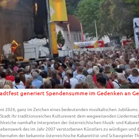
Stadtfest generiert Spendensumme im Gedenken an G
 Juni 2026, ganz im Zeichen eines bedeutenden musikalischen Jubiläums.
-Stadt ihr traditionsreiches Kulturevent dem wegweisenden Liedermac
hlreiche namhafte Interpreten der österreichischen Musik- und Kabaret
Lebenswerk des im Jahr 2007 verstorbenen Künstlers zu würdigen und 
übernahm der bekannte österreichische Kabarettist und Schauspieler T