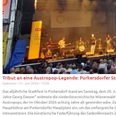
Tribut an eine Austropop-Legende: Purkersdorfer 
Gastautor
21. Juni 2026
13:59
Das alljährliche Stadtfest in Purkersdorf stand am Samstag, dem 20.
Jahre Georg Danzer“ widmete die niederösterreichische Wienerwald
Austropops, der im Oktober 2026 achtzig Jahre alt geworden wäre. Za
Hauptbühne am Purkersdorfer Hauptplatz ein, um das umfangreiche 
interpretieren. Die künstlerische Federführung des Gedenkkonzerts 