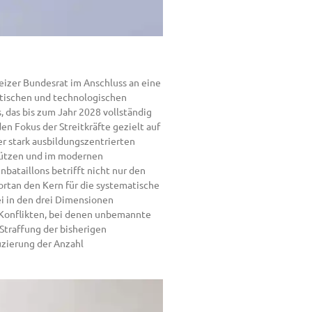
eizer Bundesrat im Anschluss an eine
itischen und technologischen
 das bis zum Jahr 2028 vollständig
en Fokus der Streitkräfte gezielt auf
er stark ausbildungszentrierten
schützen und im modernen
bataillons betrifft nicht nur den
ortan den Kern für die systematische
i in den drei Dimensionen
n Konflikten, bei denen unbemannte
Straffung der bisherigen
uzierung der Anzahl