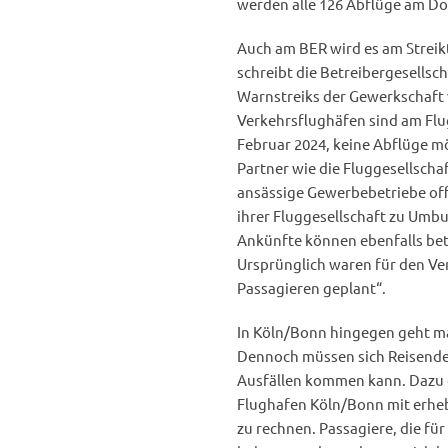
werden alle 126 Abflüge am Do
Auch am BER wird es am Streik
schreibt die Betreibergesellsc
Warnstreiks der Gewerkschaft v
Verkehrsflughäfen sind am Fl
Februar 2024, keine Abflüge m
Partner wie die Fluggesellsch
ansässige Gewerbebetriebe offi
ihrer Fluggesellschaft zu Umb
Ankünfte können ebenfalls betr
Ursprünglich waren für den Ve
Passagieren geplant“.
In Köln/Bonn hingegen geht ma
Dennoch müssen sich Reisende 
Ausfällen kommen kann. Dazu d
Flughafen Köln/Bonn mit erheb
zu rechnen. Passagiere, die f