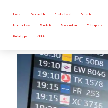
Home
Österreich
Deutschland
Schweiz
International
Touristik
Food-Insider
Tripreports
Reisetipps
Militär