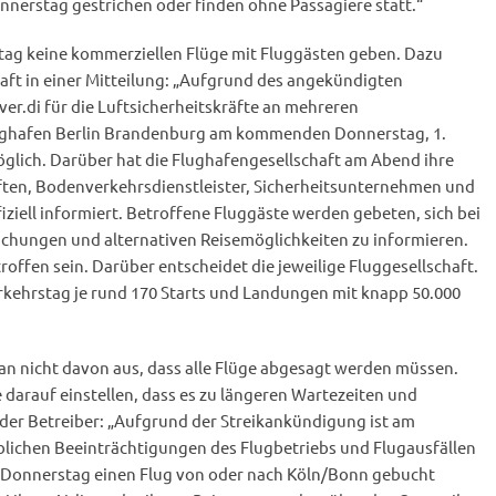
nnerstag gestrichen oder finden ohne Passagiere statt.“
tag keine kommerziellen Flüge mit Fluggästen geben. Dazu
haft in einer Mitteilung: „Aufgrund des angekündigten
er.di für die Luftsicherheitskräfte an mehreren
ughafen Berlin Brandenburg am kommenden Donnerstag, 1.
öglich. Darüber hat die Flughafengesellschaft am Abend ihre
aften, Bodenverkehrsdienstleister, Sicherheitsunternehmen und
ziell informiert. Betroffene Fluggäste werden gebeten, sich bei
uchungen und alternativen Reisemöglichkeiten zu informieren.
offen sein. Darüber entscheidet die jeweilige Fluggesellschaft.
rkehrstag je rund 170 Starts und Landungen mit knapp 50.000
n nicht davon aus, dass alle Flüge abgesagt werden müssen.
darauf einstellen, dass es zu längeren Wartezeiten und
er Betreiber: „Aufgrund der Streikankündigung ist am
lichen Beeinträchtigungen des Flugbetriebs und Flugausfällen
ür Donnerstag einen Flug von oder nach Köln/Bonn gebucht