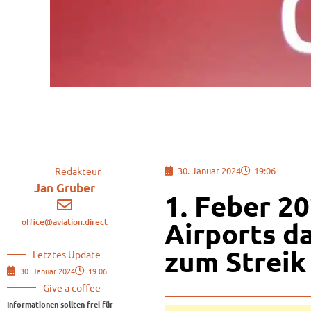
Redakteur
30. Januar 2024
19:06
Jan Gruber
1. Feber 20
office@aviation.direct
Airports d
zum Streik
Letztes Update
30. Januar 2024
19:06
Give a coffee
Informationen sollten frei für