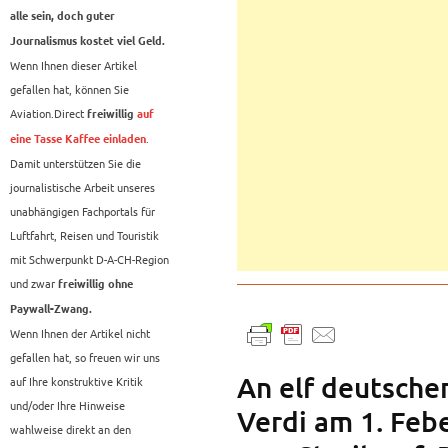
alle sein, doch guter
Journalismus kostet viel Geld.
Wenn Ihnen dieser Artikel
gefallen hat, können Sie
Aviation.Direct
freiwillig
auf
.
eine Tasse Kaffee einladen
Damit unterstützen Sie die
journalistische Arbeit unseres
unabhängigen Fachportals für
Luftfahrt, Reisen und Touristik
mit Schwerpunkt D-A-CH-Region
und zwar
freiwillig ohne
Paywall-Zwang.
Wenn Ihnen der Artikel nicht
gefallen hat, so freuen wir uns
An elf deutsche
auf Ihre konstruktive Kritik
und/oder Ihre Hinweise
Verdi am 1. Feb
wahlweise direkt an den