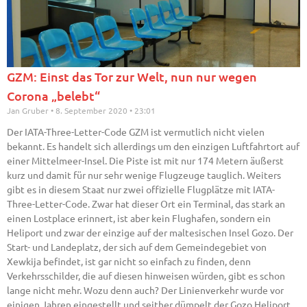
GZM: Einst das Tor zur Welt, nun nur wegen
Corona „belebt“
Jan Gruber
8. September 2020
23:01
Der IATA-Three-Letter-Code GZM ist vermutlich nicht vielen
bekannt. Es handelt sich allerdings um den einzigen Luftfahrtort auf
einer Mittelmeer-Insel. Die Piste ist mit nur 174 Metern äußerst
kurz und damit für nur sehr wenige Flugzeuge tauglich. Weiters
gibt es in diesem Staat nur zwei offizielle Flugplätze mit IATA-
Three-Letter-Code. Zwar hat dieser Ort ein Terminal, das stark an
einen Lostplace erinnert, ist aber kein Flughafen, sondern ein
Heliport und zwar der einzige auf der maltesischen Insel Gozo. Der
Start- und Landeplatz, der sich auf dem Gemeindegebiet von
Xewkija befindet, ist gar nicht so einfach zu finden, denn
Verkehrsschilder, die auf diesen hinweisen würden, gibt es schon
lange nicht mehr. Wozu denn auch? Der Linienverkehr wurde vor
einigen Jahren eingestellt und seither dümpelt der Gozo Heliport