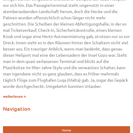
vor sich hin. Das Passagierterminal steht ungenutzt in einer
atemberaubenden Landschaft herum, doch die Hecke und die
Palmen wurden offensichtlich schon länger nicht mehr
geschnitten. Die Scheiben der kleinen Abfertigungshalle, in der es
mal Ticketverkauf, Check-In, Sicherheitskontrolle, einen kleinen
Kiosk und sogar eine Hertz-Autovermietung gab, strotzen nur so vor
Dreck. Innen sieht es in den Räumen hinter den Schaltern nicht viel
besser aus. Ein trauriger Anblick, wenn man bedenkt, dass genau
dieser Heliport mal eine der Lebensadern der Insel Gozo war. Steht
man in dem quasi verlassenen Terminal und blickt auf die
Plastiksitze im 90er-Jahre-Style und die verwaisten Schalter, kann
man irgendwie nicht so ganz glauben, dass es früher mehrmals
täglich Flüge zum Flughafen Luqa (Malta) gab. Ja, sogar das Gepäck
wurde durchgecheckt. Umgekehrt konnten Urlauber
weiterlesen »
Navigation
Home