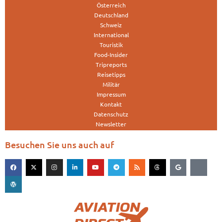
Österreich
Deutschland
Schweiz
International
Touristik
Food-Insider
Tripreports
Reisetipps
Militär
Impressum
Kontakt
Datenschutz
Newsletter
Besuchen Sie uns auch auf