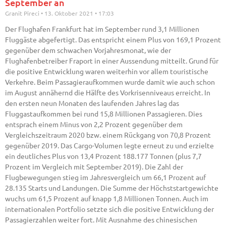
September an
Granit Pireci
13. Oktober 2021
17:03
Der Flughafen Frankfurt hat im September rund 3,1 Millionen
Fluggäste abgefertigt. Das entspricht einem Plus von 169,1 Prozent
gegenüber dem schwachen Vorjahresmonat, wie der
Flughafenbetreiber Fraport in einer Aussendung mitteilt. Grund für
die positive Entwicklung waren weiterhin vor allem touristische
Verkehre. Beim Passagieraufkommen wurde damit wie auch schon
im August annähernd die Hälfte des Vorkrisenniveaus erreicht. In
den ersten neun Monaten des laufenden Jahres lag das
Fluggastaufkommen bei rund 15,8 Millionen Passagieren. Dies
entsprach einem Minus von 2,2 Prozent gegenüber dem
Vergleichszeitraum 2020 bzw. einem Rückgang von 70,8 Prozent
gegenüber 2019. Das Cargo-Volumen legte erneut zu und erzielte
ein deutliches Plus von 13,4 Prozent 188.177 Tonnen (plus 7,7
Prozent im Vergleich mit September 2019). Die Zahl der
Flugbewegungen stieg im Jahresvergleich um 66,1 Prozent auf
28.135 Starts und Landungen. Die Summe der Höchststartgewichte
wuchs um 61,5 Prozent auf knapp 1,8 Millionen Tonnen. Auch im
internationalen Portfolio setzte sich die positive Entwicklung der
Passagierzahlen weiter fort. Mit Ausnahme des chinesischen