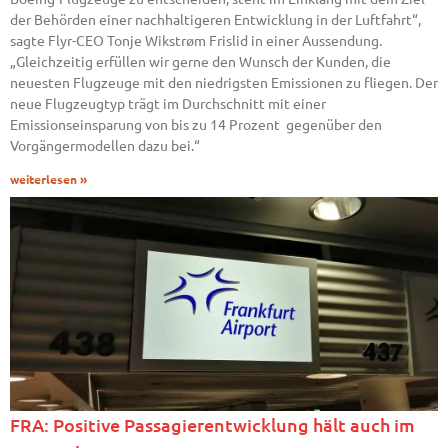
der Behörden einer nachhaltigeren Entwicklung in der Luftfahrt“,
sagte Flyr-CEO Tonje Wikstrøm Frislid in einer Aussendung.
„Gleichzeitig erfüllen wir gerne den Wunsch der Kunden, die
neuesten Flugzeuge mit den niedrigsten Emissionen zu fliegen. Der
neue Flugzeugtyp trägt im Durchschnitt mit einer
Emissionseinsparung von bis zu 14 Prozent gegenüber den
Vorgängermodellen dazu bei.“
weiterlesen »
FRA: Positive Passagierentwicklung hält auch im