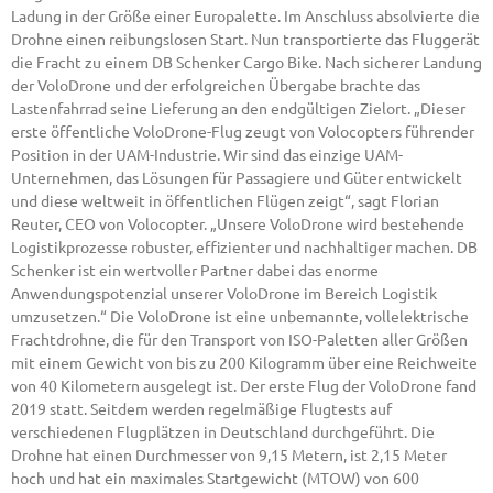
Ladung in der Größe einer Europalette. Im Anschluss absolvierte die
Drohne einen reibungslosen Start. Nun transportierte das Fluggerät
die Fracht zu einem DB Schenker Cargo Bike. Nach sicherer Landung
der VoloDrone und der erfolgreichen Übergabe brachte das
Lastenfahrrad seine Lieferung an den endgültigen Zielort. „Dieser
erste öffentliche VoloDrone-Flug zeugt von Volocopters führender
Position in der UAM-Industrie. Wir sind das einzige UAM-
Unternehmen, das Lösungen für Passagiere und Güter entwickelt
und diese weltweit in öffentlichen Flügen zeigt“, sagt Florian
Reuter, CEO von Volocopter. „Unsere VoloDrone wird bestehende
Logistikprozesse robuster, effizienter und nachhaltiger machen. DB
Schenker ist ein wertvoller Partner dabei das enorme
Anwendungspotenzial unserer VoloDrone im Bereich Logistik
umzusetzen.“ Die VoloDrone ist eine unbemannte, vollelektrische
Frachtdrohne, die für den Transport von ISO-Paletten aller Größen
mit einem Gewicht von bis zu 200 Kilogramm über eine Reichweite
von 40 Kilometern ausgelegt ist. Der erste Flug der VoloDrone fand
2019 statt. Seitdem werden regelmäßige Flugtests auf
verschiedenen Flugplätzen in Deutschland durchgeführt. Die
Drohne hat einen Durchmesser von 9,15 Metern, ist 2,15 Meter
hoch und hat ein maximales Startgewicht (MTOW) von 600