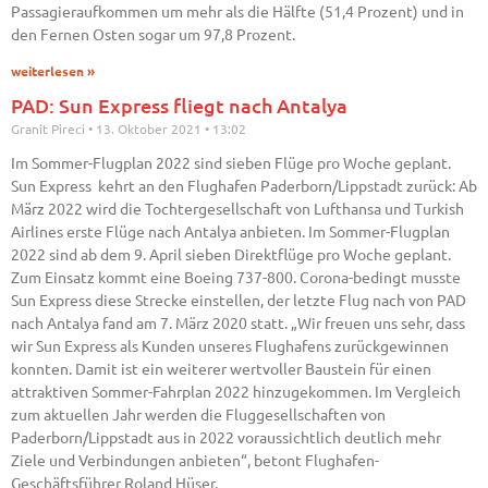
Passagieraufkommen um mehr als die Hälfte (51,4 Prozent) und in
den Fernen Osten sogar um 97,8 Prozent.
weiterlesen »
PAD: Sun Express fliegt nach Antalya
Granit Pireci
13. Oktober 2021
13:02
Im Sommer-Flugplan 2022 sind sieben Flüge pro Woche geplant.
Sun Express kehrt an den Flughafen Paderborn/Lippstadt zurück: Ab
März 2022 wird die Tochtergesellschaft von Lufthansa und Turkish
Airlines erste Flüge nach Antalya anbieten. Im Sommer-Flugplan
2022 sind ab dem 9. April sieben Direktflüge pro Woche geplant.
Zum Einsatz kommt eine Boeing 737-800. Corona-bedingt musste
Sun Express diese Strecke einstellen, der letzte Flug nach von PAD
nach Antalya fand am 7. März 2020 statt. „Wir freuen uns sehr, dass
wir Sun Express als Kunden unseres Flughafens zurückgewinnen
konnten. Damit ist ein weiterer wertvoller Baustein für einen
attraktiven Sommer-Fahrplan 2022 hinzugekommen. Im Vergleich
zum aktuellen Jahr werden die Fluggesellschaften von
Paderborn/Lippstadt aus in 2022 voraussichtlich deutlich mehr
Ziele und Verbindungen anbieten“, betont Flughafen-
Geschäftsführer Roland Hüser.