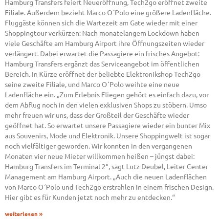
Hamburg Transfers feiert Neueröffnung, Tech2go eröffnet zweite
Filiale. Außerdem bezieht Marco O´Polo eine größere Ladenfläche.
Fluggäste können sich die Wartezeit am Gate wieder mit einer
Shoppingtour verkürzen: Nach monatelangem Lockdown haben
viele Geschäfte am Hamburg Airport ihre Öffnungszeiten wieder
verlängert. Dabei erwartet die Passagiere ein frisches Angebot:
Hamburg Transfers ergänzt das Serviceangebot im öffentlichen
Bereich. In Kürze eröffnet der beliebte Elektronikshop Tech2go
seine zweite Filiale, und Marco O´Polo weihte eine neue
Ladenfläche ein. „Zum Erlebnis Fliegen gehört es einfach dazu, vor
dem Abflug noch in den vielen exklusiven Shops zu stöbern. Umso
mehr freuen wir uns, dass der Großteil der Geschäfte wieder
geöffnet hat. So erwartet unsere Passagiere wieder ein bunter Mix
aus Souvenirs, Mode und Elektronik. Unsere Shoppingwelt ist sogar
noch vielfältiger geworden. Wir konnten in den vergangenen
Monaten vier neue Mieter willkommen heißen – jüngst dabei:
Hamburg Transfers im Terminal 2“, sagt Lutz Deubel, Leiter Center
Management am Hamburg Airport. „Auch die neuen Ladenflächen
von Marco O´Polo und Tech2go erstrahlen in einem frischen Design.
Hier gibt es für Kunden jetzt noch mehr zu entdecken.“
weiterlesen »