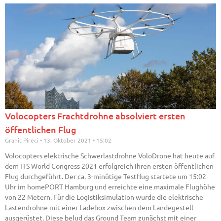
Volocopters Frachtdrohne absolviert ersten
öffentlichen Flug
Granit Pireci
13. Oktober 2021
15:02
Volocopters elektrische Schwerlastdrohne VoloDrone hat heute auf
dem ITS World Congress 2021 erfolgreich ihren ersten öffentlichen
Flug durchgeführt. Der ca. 3-minütige Testflug startete um 15:02
Uhr im homePORT Hamburg und erreichte eine maximale Flughöhe
von 22 Metern. Für die Logistiksimulation wurde die elektrische
Lastendrohne mit einer Ladebox zwischen dem Landegestell
ausgerüstet. Diese belud das Ground Team zunächst mit einer