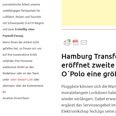
journalistische Arbeit unseres
unabhängigen Fachportals für
Luftfahrt, Reisen und Touristik
mit Schwerpunkt D-A-CH-Region
und zwar
freiwillig ohne
Paywall-Zwang.
Wenn Ihnen der Artikel nicht
gefallen hat, so freuen wir uns
Hamburg Transfe
auf Ihre konstruktive Kritik
und/oder Ihre Hinweise
eröffnet zweite
wahlweise direkt an den
O´Polo eine grö
Redakteur oder an das Team
unter
unter diesem Link
oder
alternativ über die Kommentare.
Fluggäste können sich die War
Ihr
monatelangem Lockdown haben 
Aviation.Direct-Team
wieder verlängert. Dabei erwar
ergänzt das Serviceangebot im 
Elektronikshop Tech2go seine z