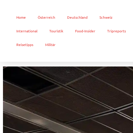
Home
Österreich
Deutschland
Schweiz
International
Touristik
Food-Insider
Tripreports
Reisetipps
Militär