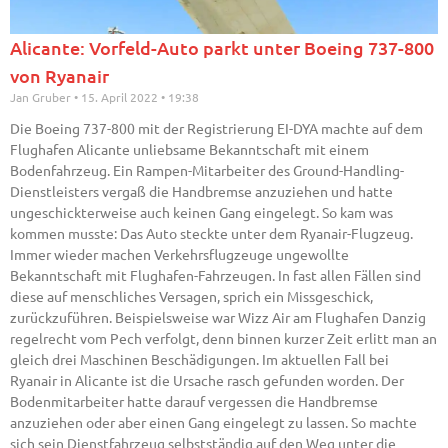
Alicante: Vorfeld-Auto parkt unter Boeing 737-800
von Ryanair
Jan Gruber
15. April 2022
19:38
Die Boeing 737-800 mit der Registrierung EI-DYA machte auf dem
Flughafen Alicante unliebsame Bekanntschaft mit einem
Bodenfahrzeug. Ein Rampen-Mitarbeiter des Ground-Handling-
Dienstleisters vergaß die Handbremse anzuziehen und hatte
ungeschickterweise auch keinen Gang eingelegt. So kam was
kommen musste: Das Auto steckte unter dem Ryanair-Flugzeug.
Immer wieder machen Verkehrsflugzeuge ungewollte
Bekanntschaft mit Flughafen-Fahrzeugen. In fast allen Fällen sind
diese auf menschliches Versagen, sprich ein Missgeschick,
zurückzuführen. Beispielsweise war Wizz Air am Flughafen Danzig
regelrecht vom Pech verfolgt, denn binnen kurzer Zeit erlitt man an
gleich drei Maschinen Beschädigungen. Im aktuellen Fall bei
Ryanair in Alicante ist die Ursache rasch gefunden worden. Der
Bodenmitarbeiter hatte darauf vergessen die Handbremse
anzuziehen oder aber einen Gang eingelegt zu lassen. So machte
sich sein Dienstfahrzeug selbstständig auf den Weg unter die