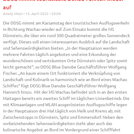
auf
Amely Mizzi
15. April 2022
20:04
Die DDSG nimmt am Karsamstag den touristischen Ausflugsverkehr
in Richtung Wachau wieder auf. Zum Einsatz kommt die MS
Dürnstein, die über ein rund 300 Quadratmeter großes Sonnendeck
verfügt. Dieses soll einen interessanten Ausblick auf die Landschaft
und Sehenswürdigkeiten bieten. „In der Hauptsaison werden
mehrere Fahrten täglich angeboten und eine Erkundung der
wunderschönen und verträumten Orte Dürnstein oder Spitz somit
leicht gemacht“, so DDSG Blue Danube Geschäftsführer Wolfgang
Fischer. „An kaum einem Ort funktioniert die Verknüpfung von
Landschaft und Kulinarik so harmonisch wie an Bord eines Wachau
Schiffes“ fügt DDSG Blue Danube Geschäftsführer Wolfgang
Hanreich hinzu. Mit der MS Wachau befindet sich in an den ersten
Maitagen bereits ein zweites Schiff im täglichen Linienbetrieb. Die
mit Klimaanlagen und WLAN ausgerüsteten Ausflugsschiffe legen
in der Hauptsaison drei Mal täglich von Melk und Krems ab, mit
Zwischenstopps in Dürnstein, Spitz und Emmersdorf. Neben den
vorbeiziehenden Sehenswürdigkeiten steht aber auch das
kulinarische Angebot an Bord im Vordergrund einer Schifffahrt