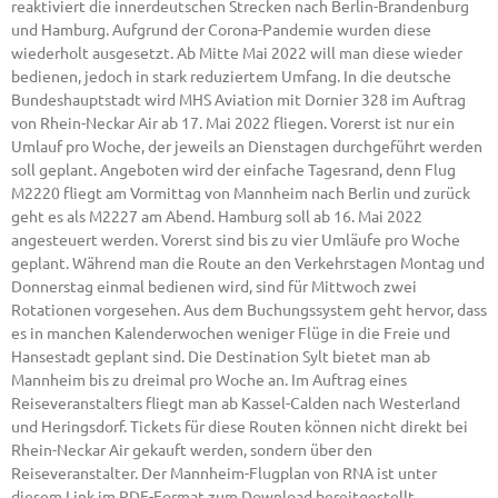
reaktiviert die innerdeutschen Strecken nach Berlin-Brandenburg
und Hamburg. Aufgrund der Corona-Pandemie wurden diese
wiederholt ausgesetzt. Ab Mitte Mai 2022 will man diese wieder
bedienen, jedoch in stark reduziertem Umfang. In die deutsche
Bundeshauptstadt wird MHS Aviation mit Dornier 328 im Auftrag
von Rhein-Neckar Air ab 17. Mai 2022 fliegen. Vorerst ist nur ein
Umlauf pro Woche, der jeweils an Dienstagen durchgeführt werden
soll geplant. Angeboten wird der einfache Tagesrand, denn Flug
M2220 fliegt am Vormittag von Mannheim nach Berlin und zurück
geht es als M2227 am Abend. Hamburg soll ab 16. Mai 2022
angesteuert werden. Vorerst sind bis zu vier Umläufe pro Woche
geplant. Während man die Route an den Verkehrstagen Montag und
Donnerstag einmal bedienen wird, sind für Mittwoch zwei
Rotationen vorgesehen. Aus dem Buchungssystem geht hervor, dass
es in manchen Kalenderwochen weniger Flüge in die Freie und
Hansestadt geplant sind. Die Destination Sylt bietet man ab
Mannheim bis zu dreimal pro Woche an. Im Auftrag eines
Reiseveranstalters fliegt man ab Kassel-Calden nach Westerland
und Heringsdorf. Tickets für diese Routen können nicht direkt bei
Rhein-Neckar Air gekauft werden, sondern über den
Reiseveranstalter. Der Mannheim-Flugplan von RNA ist unter
diesem Link im PDF-Format zum Download bereitgestellt.