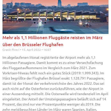
Mehr als 1,1 Millionen Fluggäste reisten im März
über den Brüsseler Flughafen
Granit Pireci
15. April 2022
16:07
Im abgelaufenen Monat registrierte der Airport mehr als 1,1
Millionen Passagiere. Damit kommt es zu einer Versechsfachung
des Fluggastaufkommens im Vergleich zum März 2021. Zum
Vorkrisen-Niveau fehlt noch ein gutes Stück (2019: 1.999.343). Im
März begrüßte der Flughafen Brüssel exakt 1.128.791 Passagiere,
damit ist der Monat der verkehrsreichste des Jahres 2022. Das sei
auch nicht auf die Osterferien zurückzuführen, wie der Airport in
einer Aussendung mitteilt. Die Osterwelle wird tendenziell im April
eingeleitet. Der Anteil der Umsteigepassagiere beläuft sich auf 14
Prozent, das sind nur vier Prozentpunkte weniger als 2019. Die
zehn meistbesuchten Länder im März waren Spanien, Italien,