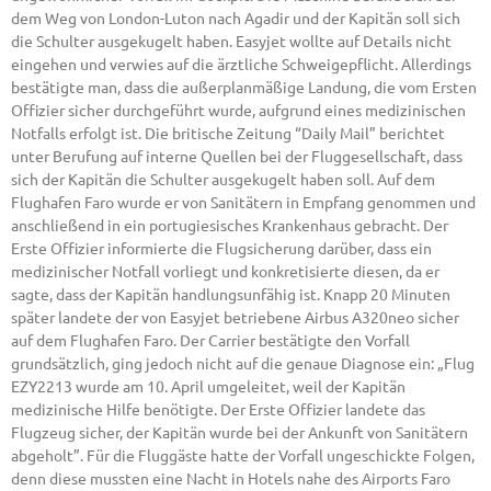
dem Weg von London-Luton nach Agadir und der Kapitän soll sich
die Schulter ausgekugelt haben. Easyjet wollte auf Details nicht
eingehen und verwies auf die ärztliche Schweigepflicht. Allerdings
bestätigte man, dass die außerplanmäßige Landung, die vom Ersten
Offizier sicher durchgeführt wurde, aufgrund eines medizinischen
Notfalls erfolgt ist. Die britische Zeitung “Daily Mail” berichtet
unter Berufung auf interne Quellen bei der Fluggesellschaft, dass
sich der Kapitän die Schulter ausgekugelt haben soll. Auf dem
Flughafen Faro wurde er von Sanitätern in Empfang genommen und
anschließend in ein portugiesisches Krankenhaus gebracht. Der
Erste Offizier informierte die Flugsicherung darüber, dass ein
medizinischer Notfall vorliegt und konkretisierte diesen, da er
sagte, dass der Kapitän handlungsunfähig ist. Knapp 20 Minuten
später landete der von Easyjet betriebene Airbus A320neo sicher
auf dem Flughafen Faro. Der Carrier bestätigte den Vorfall
grundsätzlich, ging jedoch nicht auf die genaue Diagnose ein: „Flug
EZY2213 wurde am 10. April umgeleitet, weil der Kapitän
medizinische Hilfe benötigte. Der Erste Offizier landete das
Flugzeug sicher, der Kapitän wurde bei der Ankunft von Sanitätern
abgeholt”. Für die Fluggäste hatte der Vorfall ungeschickte Folgen,
denn diese mussten eine Nacht in Hotels nahe des Airports Faro