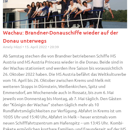
Wachau: Brandner-Donauschiffe wieder auf der
Donau unterwegs
Amely Mizzi
15. April 2022
20:39
Ab Samstag stechen die von Brandner betriebenen Schiffe MS
Austria und MS Austria Princess wieder in die Donau. Beide sind in
der Wachau stationiert und werden ihre Saison bis voraussichtlich
26. Oktober 2022 haben. Die MS Austria befährt das Weltkulturerbe
vom 16. April bis 26. Oktober zwischen Krems und Melk mit
weiteren Stopps in Dürnstein, Weißenkirchen, Spitz und
Emmersdorf, am Wochenende auch in Rossatz, bis zum 6. Mai
jeweils von Donnerstag bis Montag, ab 7. Mai täglich. Den Gästen
der “Königin der Wachau” stehen täglich mehr als 10
Rundfahrtsmöglichkeiten zur Verfügung. Abfahrt in Krems ist um
10:05 Uhr und 15:40 Uhr, Abfahrt in Melk – heuer erstmals vom
neuen Schifffahrtszentrum am Hafenspitz – um 13:45 Uhr. Kombi-
Pakete ermöglichen kostbare Familien- und Freundezeit auf der MS