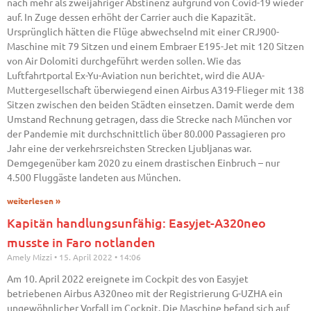
nach mehr als zweijähriger Abstinenz aufgrund von Covid-19 wieder
auf. In Zuge dessen erhöht der Carrier auch die Kapazität.
Ursprünglich hätten die Flüge abwechselnd mit einer CRJ900-
Maschine mit 79 Sitzen und einem Embraer E195-Jet mit 120 Sitzen
von Air Dolomiti durchgeführt werden sollen. Wie das
Luftfahrtportal Ex-Yu-Aviation nun berichtet, wird die AUA-
Muttergesellschaft überwiegend einen Airbus A319-Flieger mit 138
Sitzen zwischen den beiden Städten einsetzen. Damit werde dem
Umstand Rechnung getragen, dass die Strecke nach München vor
der Pandemie mit durchschnittlich über 80.000 Passagieren pro
Jahr eine der verkehrsreichsten Strecken Ljubljanas war.
Demgegenüber kam 2020 zu einem drastischen Einbruch – nur
4.500 Fluggäste landeten aus München.
weiterlesen »
Kapitän handlungsunfähig: Easyjet-A320neo
musste in Faro notlanden
Amely Mizzi
15. April 2022
14:06
Am 10. April 2022 ereignete im Cockpit des von Easyjet
betriebenen Airbus A320neo mit der Registrierung G-UZHA ein
ungewöhnlicher Vorfall im Cockpit. Die Maschine befand sich auf