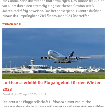
die Corona-Krise überstehen und bewältigen. Das konnte die Airline
vor allem durch den erstmalig eingestrichenen Gewinn seit 3
Jahren tatkräftig beweisen. Das Betriebsergebnis konnte darüber
hinaus das ursprüngliche Ziel für das Jahr 2023 übetreffen.
weiterlesen »
Lufthansa erhöht ihr Flugangebot für den Winter
2023
Ermal Muji
27. April 2023
16:19
Die deutsche Fluggesellschaft Lufthansa nimmt zahlreiche
Langstreckenziele im Winter auf, darunter befinden sich auch Flüge