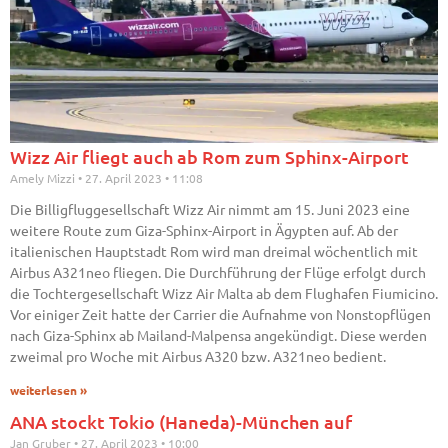
Wizz Air fliegt auch ab Rom zum Sphinx-Airport
Amely Mizzi
27. April 2023
11:08
Die Billigfluggesellschaft Wizz Air nimmt am 15. Juni 2023 eine
weitere Route zum Giza-Sphinx-Airport in Ägypten auf. Ab der
italienischen Hauptstadt Rom wird man dreimal wöchentlich mit
Airbus A321neo fliegen. Die Durchführung der Flüge erfolgt durch
die Tochtergesellschaft Wizz Air Malta ab dem Flughafen Fiumicino.
Vor einiger Zeit hatte der Carrier die Aufnahme von Nonstopflügen
nach Giza-Sphinx ab Mailand-Malpensa angekündigt. Diese werden
zweimal pro Woche mit Airbus A320 bzw. A321neo bedient.
weiterlesen »
ANA stockt Tokio (Haneda)-München auf
Jan Gruber
27. April 2023
10:00