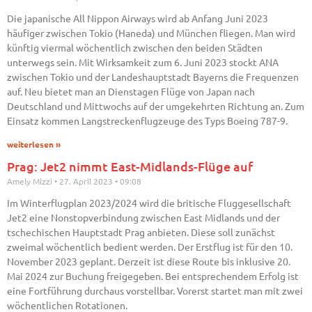
Die japanische All Nippon Airways wird ab Anfang Juni 2023
häufiger zwischen Tokio (Haneda) und München fliegen. Man wird
künftig viermal wöchentlich zwischen den beiden Städten
unterwegs sein. Mit Wirksamkeit zum 6. Juni 2023 stockt ANA
zwischen Tokio und der Landeshauptstadt Bayerns die Frequenzen
auf. Neu bietet man an Dienstagen Flüge von Japan nach
Deutschland und Mittwochs auf der umgekehrten Richtung an. Zum
Einsatz kommen Langstreckenflugzeuge des Typs Boeing 787-9.
weiterlesen »
Prag: Jet2 nimmt East-Midlands-Flüge auf
Amely Mizzi
27. April 2023
09:08
Im Winterflugplan 2023/2024 wird die britische Fluggesellschaft
Jet2 eine Nonstopverbindung zwischen East Midlands und der
tschechischen Hauptstadt Prag anbieten. Diese soll zunächst
zweimal wöchentlich bedient werden. Der Erstflug ist für den 10.
November 2023 geplant. Derzeit ist diese Route bis inklusive 20.
Mai 2024 zur Buchung freigegeben. Bei entsprechendem Erfolg ist
eine Fortführung durchaus vorstellbar. Vorerst startet man mit zwei
wöchentlichen Rotationen.