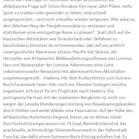
altbekannte Frage auf: Schon Vorsätze fürs neue Jahr? Pläne, mehr
Sport zu treiben oder gesünder zu leben, sind schnell
ausgesprochen – und noch schneller wieder vergessen. Wie wäre es,
den üblichen Weg der Neujahrsvorsätze zu verlassen und
stattdessen eine einzigartige Reise zu planen? Statt dich auf die
klassischen Aktivitäten wie Strandurlaub oder Skifahren zu
beschränken, könntest du im kommenden Jahr auf ein wirklich
unvergessliches Abenteuer setzen. Hierfür hat Skylum, der
Hersteller von KI-basierter Bildbearbeitungssoftware wie Luminar
Neo und Veranstalter der Luminar Adventures, eine Liste
unkonventioneller Reiseziele mit abenteuerlichen Aktivitäten
zusammengestellt. Madeira: Mit dem Korbschlitten zum Guiness-
Buch-Feuerwerk rasen Wer noch vor Silvester loslegen möchte,
organisiert sich jetzt fix ein Flugticket nach Madeira. Die
portugiesische Insel mit der markanten Bergküste ist nicht nur
wegen der Levada-Wanderungen entlang von Bewässerungskanälen
durch Höhlen und wilde Wälder eine Faszination. Auf der Höhe des
afrikanischen Kontinents liegend, bietet sie im Winter milde
Durchschnittstemperaturen um 19 Grad. Beeindruckend ist das
prachtvolle, achtminütige Silvesterfeuerwerk in der Hafenstadt
Funchal, das dafür einen Guinness-Buch-Eintrag erhalten hat. Es