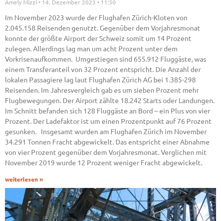
Amely Mizzi
14. Dezember 2023
11:50
Im November 2023 wurde der Flughafen Zürich-Kloten von
2.045.158 Reisenden genutzt. Gegenüber dem Vorjahresmonat
konnte der größte Airport der Schweiz somit um 14 Prozent
zulegen. Allerdings lag man um acht Prozent unter dem
Vorkrisenaufkommen. Umgestiegen sind 655.912 Fluggäste, was
einem Transferanteil von 32 Prozent entspricht. Die Anzahl der
lokalen Passagiere lag laut Flughafen Zürich AG bei 1.385-298
Reisenden. Im Jahresvergleich gab es um sieben Prozent mehr
Flugbewegungen. Der Airport zählte 18.242 Starts oder Landungen.
Im Schnitt befanden sich 128 Fluggäste an Bord – ein Plus von vier
Prozent. Der Ladefaktor ist um einen Prozentpunkt auf 76 Prozent
gesunken. Insgesamt wurden am Flughafen Zürich im November
34.291 Tonnen Fracht abgewickelt. Das entspricht einer Abnahme
von vier Prozent gegenüber dem Vorjahresmonat. Verglichen mit
November 2019 wurde 12 Prozent weniger Fracht abgewickelt.
weiterlesen »