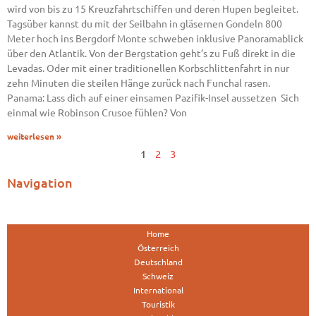
wird von bis zu 15 Kreuzfahrtschiffen und deren Hupen begleitet.
Tagsüber kannst du mit der Seilbahn in gläsernen Gondeln 800
Meter hoch ins Bergdorf Monte schweben inklusive Panoramablick
über den Atlantik. Von der Bergstation geht’s zu Fuß direkt in die
Levadas. Oder mit einer traditionellen Korbschlittenfahrt in nur
zehn Minuten die steilen Hänge zurück nach Funchal rasen.
Panama: Lass dich auf einer einsamen Pazifik-Insel aussetzen Sich
einmal wie Robinson Crusoe fühlen? Von
weiterlesen »
1
2
3
Navigation
Home
Österreich
Deutschland
Schweiz
International
Touristik