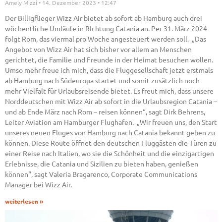
Amely Mizzi
14. Dezember 2023
12:47
Der Billigflieger Wizz Air bietet ab sofort ab Hamburg auch drei
wöchentliche Umläufe in RIchtung Catania an. Per 31. März 2024
folgt Rom, das viermal pro Woche angesteuert werden soll. „Das
Angebot von Wizz Air hat sich bisher vor allem an Menschen
gerichtet, die Familie und Freunde in der Heimat besuchen wollen.
Umso mehr freue ich mich, dass die Fluggesellschaft jetzt erstmals
ab Hamburg nach Südeuropa startet und somit zusätzlich noch
mehr Vielfalt für Urlaubsreisende bietet. Es freut mich, dass unsere
Norddeutschen mit Wizz Air ab sofort in die Urlaubsregion Catania –
und ab Ende März nach Rom – reisen können“, sagt Dirk Behrens,
Leiter Aviation am Hamburger Flughafen. „Wir freuen uns, den Start
unseres neuen Fluges von Hamburg nach Catania bekannt geben zu
können. Diese Route öffnet den deutschen Fluggästen die Türen zu
einer Reise nach Italien, wo sie die Schönheit und die einzigartigen
Erlebnisse, die Catania und Sizilien zu bieten haben, genießen
können“, sagt Valeria Bragarenco, Corporate Communications
Manager bei Wizz Air.
weiterlesen »