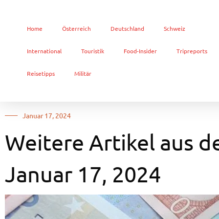
Home
Österreich
Deutschland
Schweiz
International
Touristik
Food-Insider
Tripreports
Reisetipps
Militär
Januar 17, 2024
Weitere Artikel aus d
Januar 17, 2024