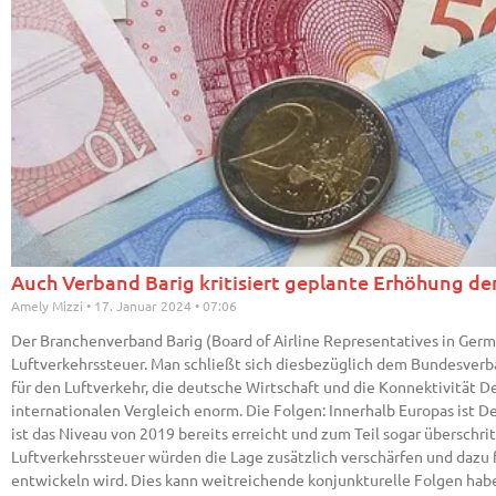
Auch Verband Barig kritisiert geplante Erhöhung de
Amely Mizzi
17. Januar 2024
07:06
Der Branchenverband Barig (Board of Airline Representatives in Ger
Luftverkehrssteuer. Man schließt sich diesbezüglich dem Bundesverba
für den Luftverkehr, die deutsche Wirtschaft und die Konnektivität D
internationalen Vergleich enorm. Die Folgen: Innerhalb Europas ist D
ist das Niveau von 2019 bereits erreicht und zum Teil sogar überschr
Luftverkehrssteuer würden die Lage zusätzlich verschärfen und dazu f
entwickeln wird. Dies kann weitreichende konjunkturelle Folgen habe