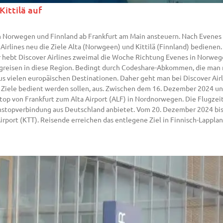
ittilä auf
e in Norwegen und Finnland ab Frankfurt am Main ansteuern. Nach Evene
rlines neu die Ziele Alta (Norwgeen) und Kittilä (Finnland) bedienen.
hebt Discover Airlines zweimal die Woche Richtung Evenes in Norweg
lugreisen in diese Region. Bedingt durch Codeshare-Abkommen, die ma
s vielen europäischen Destinationen. Daher geht man bei Discover Airl
 Ziele bedient werden sollen, aus. Zwischen dem 16. Dezember 2024 un
op von Frankfurt zum Alta Airport (ALF) in Nordnorwegen. Die Flugzeit
 Nonstopverbindung aus Deutschland anbietet. Vom 20. Dezember 2024 bis
Airport (KTT). Reisende erreichen das entlegene Ziel in Finnisch-Lappl