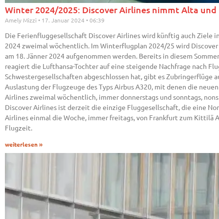
Winter 2024/2025: Discover Airlines nimmt Alta und K
Amely Mizzi
17. Januar 2024
06:39
Die Ferienfluggesellschaft Discover Airlines wird künftig auch Ziel
2024 zweimal wöchentlich. Im Winterflugplan 2024/25 wird Discover Ai
am 18. Jänner 2024 aufgenommen werden. Bereits in diesem Sommer 
reagiert die Lufthansa-Tochter auf eine steigende Nachfrage nach F
Schwestergesellschaften abgeschlossen hat, gibt es Zubringerflüge au
Auslastung der Flugzeuge des Typs Airbus A320, mit denen die neuen
Airlines zweimal wöchentlich, immer donnerstags und sonntags, nonst
Discover Airlines ist derzeit die einzige Fluggesellschaft, die eine
Airlines einmal die Woche, immer freitags, von Frankfurt zum Kittilä 
Flugzeit.
weiterlesen »