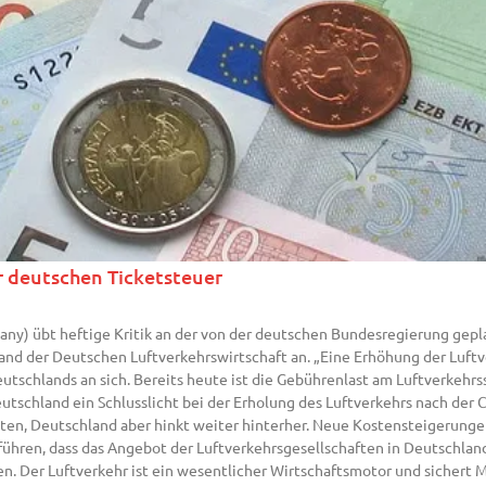
r deutschen Ticketsteuer
many) übt heftige Kritik an der von der deutschen Bundesregierung gep
nd der Deutschen Luftverkehrswirtschaft an. „Eine Erhöhung der Luftve
eutschlands an sich. Bereits heute ist die Gebührenlast am Luftverkehr
eutschland ein Schlusslicht bei der Erholung des Luftverkehrs nach de
itten, Deutschland aber hinkt weiter hinterher. Neue Kostensteigerung
ühren, dass das Angebot der Luftverkehrsgesellschaften in Deutschland
n. Der Luftverkehr ist ein wesentlicher Wirtschaftsmotor und sichert M