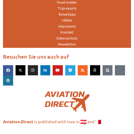
Food-Insider
Tripreports
Reisetipps
Militär
Impressum
Kontakt
Datenschutz
Newsletter
Besuchen Sie uns auch auf
is published with love in
and
Aviation.Direct