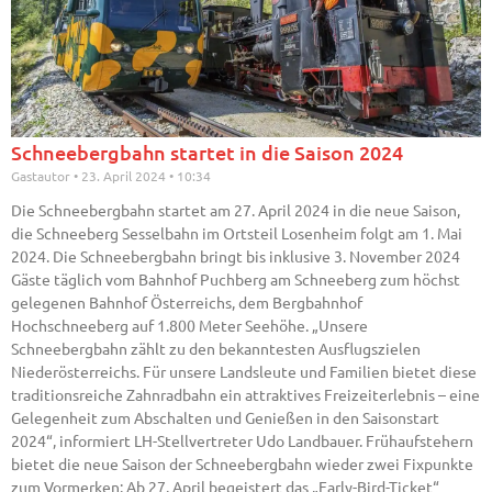
Schneebergbahn startet in die Saison 2024
Gastautor
23. April 2024
10:34
Die Schneebergbahn startet am 27. April 2024 in die neue Saison,
die Schneeberg Sesselbahn im Ortsteil Losenheim folgt am 1. Mai
2024. Die Schneebergbahn bringt bis inklusive 3. November 2024
Gäste täglich vom Bahnhof Puchberg am Schneeberg zum höchst
gelegenen Bahnhof Österreichs, dem Bergbahnhof
Hochschneeberg auf 1.800 Meter Seehöhe. „Unsere
Schneebergbahn zählt zu den bekanntesten Ausflugszielen
Niederösterreichs. Für unsere Landsleute und Familien bietet diese
traditionsreiche Zahnradbahn ein attraktives Freizeiterlebnis – eine
Gelegenheit zum Abschalten und Genießen in den Saisonstart
2024“, informiert LH-Stellvertreter Udo Landbauer. Frühaufstehern
bietet die neue Saison der Schneebergbahn wieder zwei Fixpunkte
zum Vormerken: Ab 27. April begeistert das „Early-Bird-Ticket“