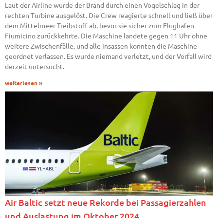
Laut der Airline wurde der Brand durch einen Vogelschlag in der
rechten Turbine ausgelöst. Die Crew reagierte schnell und ließ über
dem Mittelmeer Treibstoff ab, bevor sie sicher zum Flughafen
Fiumicino zurückkehrte. Die Maschine landete gegen 11 Uhr ohne
weitere Zwischenfälle, und alle Insassen konnten die Maschine
geordnet verlassen. Es wurde niemand verletzt, und der Vorfall wird
derzeit untersucht.
weiterlesen »
Air Baltic setzt neue Rekorde bei Passagierzahlen
und Auslastung im Oktober 2024