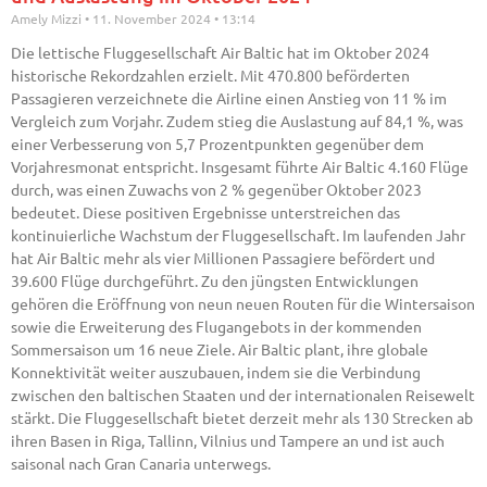
Amely Mizzi
11. November 2024
13:14
Die lettische Fluggesellschaft Air Baltic hat im Oktober 2024
historische Rekordzahlen erzielt. Mit 470.800 beförderten
Passagieren verzeichnete die Airline einen Anstieg von 11 % im
Vergleich zum Vorjahr. Zudem stieg die Auslastung auf 84,1 %, was
einer Verbesserung von 5,7 Prozentpunkten gegenüber dem
Vorjahresmonat entspricht. Insgesamt führte Air Baltic 4.160 Flüge
durch, was einen Zuwachs von 2 % gegenüber Oktober 2023
bedeutet. Diese positiven Ergebnisse unterstreichen das
kontinuierliche Wachstum der Fluggesellschaft. Im laufenden Jahr
hat Air Baltic mehr als vier Millionen Passagiere befördert und
39.600 Flüge durchgeführt. Zu den jüngsten Entwicklungen
gehören die Eröffnung von neun neuen Routen für die Wintersaison
sowie die Erweiterung des Flugangebots in der kommenden
Sommersaison um 16 neue Ziele. Air Baltic plant, ihre globale
Konnektivität weiter auszubauen, indem sie die Verbindung
zwischen den baltischen Staaten und der internationalen Reisewelt
stärkt. Die Fluggesellschaft bietet derzeit mehr als 130 Strecken ab
ihren Basen in Riga, Tallinn, Vilnius und Tampere an und ist auch
saisonal nach Gran Canaria unterwegs.