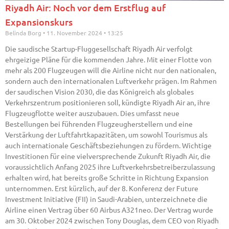
Riyadh Air: Noch vor dem Erstflug auf
Expansionskurs
Belinda Borg
11. November 2024
13:25
Die saudische Startup-Fluggesellschaft Riyadh Air verfolgt
ehrgeizige Pläne für die kommenden Jahre. Mit einer Flotte von
mehr als 200 Flugzeugen will die Airline nicht nur den nationalen,
sondern auch den internationalen Luftverkehr prägen. Im Rahmen
der saudischen Vision 2030, die das Königreich als globales
Verkehrszentrum positionieren soll, kündigte Riyadh Air an, ihre
Flugzeugflotte weiter auszubauen. Dies umfasst neue
Bestellungen bei führenden Flugzeugherstellern und eine
Verstärkung der Luftfahrtkapazitäten, um sowohl Tourismus als
auch internationale Geschäftsbeziehungen zu fördern. Wichtige
Investitionen für eine vielversprechende Zukunft Riyadh Air, die
voraussichtlich Anfang 2025 ihre Luftverkehrsbetreiberzulassung
erhalten wird, hat bereits große Schritte in Richtung Expansion
unternommen. Erst kürzlich, auf der 8. Konferenz der Future
Investment Initiative (FII) in Saudi-Arabien, unterzeichnete die
Airline einen Vertrag über 60 Airbus A321neo. Der Vertrag wurde
am 30. Oktober 2024 zwischen Tony Douglas, dem CEO von Riyadh