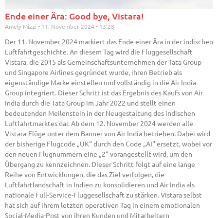
Ende einer Ära: Good bye, Vistara!
Amely Mizzi
11. November 2024
13:28
Der 11. November 2024 markiert das Ende einer Ära in der indischen
Luftfahrtgeschichte. An diesem Tag wird die Fluggesellschaft
Vistara, die 2015 als Gemeinschaftsunternehmen der Tata Group
und Singapore Airlines gegründet wurde, ihren Betrieb als
eigenständige Marke einstellen und vollständig in die Air India
Group integriert. Dieser Schritt ist das Ergebnis des Kaufs von Air
India durch die Tata Group im Jahr 2022 und stellt einen
bedeutenden Meilenstein in der Neugestaltung des indischen
Luftfahrtmarktes dar. Ab dem 12. November 2024 werden alle
Vistara-Flüge unter dem Banner von Air India betrieben. Dabei wird
der bisherige Flugcode „UK“ durch den Code „AI“ ersetzt, wobei vor
den neuen Flugnummern eine „2“ vorangestellt wird, um den
Übergang zu kennzeichnen. Dieser Schritt folgt auf eine lange
Reihe von Entwicklungen, die das Ziel verfolgen, die
Luftfahrtlandschaft in Indien zu konsolidieren und Air India als
nationale Full-Service-Fluggesellschaft zu stärken. Vistara selbst
hat sich auf ihrem letzten operativen Tag in einem emotionalen
Social-Media-Post von ihren Kunden und Mitarbeitern