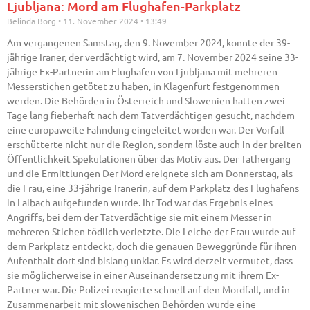
Ljubljana: Mord am Flughafen-Parkplatz
Belinda Borg
11. November 2024
13:49
Am vergangenen Samstag, den 9. November 2024, konnte der 39-
jährige Iraner, der verdächtigt wird, am 7. November 2024 seine 33-
jährige Ex-Partnerin am Flughafen von Ljubljana mit mehreren
Messerstichen getötet zu haben, in Klagenfurt festgenommen
werden. Die Behörden in Österreich und Slowenien hatten zwei
Tage lang fieberhaft nach dem Tatverdächtigen gesucht, nachdem
eine europaweite Fahndung eingeleitet worden war. Der Vorfall
erschütterte nicht nur die Region, sondern löste auch in der breiten
Öffentlichkeit Spekulationen über das Motiv aus. Der Tathergang
und die Ermittlungen Der Mord ereignete sich am Donnerstag, als
die Frau, eine 33-jährige Iranerin, auf dem Parkplatz des Flughafens
in Laibach aufgefunden wurde. Ihr Tod war das Ergebnis eines
Angriffs, bei dem der Tatverdächtige sie mit einem Messer in
mehreren Stichen tödlich verletzte. Die Leiche der Frau wurde auf
dem Parkplatz entdeckt, doch die genauen Beweggründe für ihren
Aufenthalt dort sind bislang unklar. Es wird derzeit vermutet, dass
sie möglicherweise in einer Auseinandersetzung mit ihrem Ex-
Partner war. Die Polizei reagierte schnell auf den Mordfall, und in
Zusammenarbeit mit slowenischen Behörden wurde eine