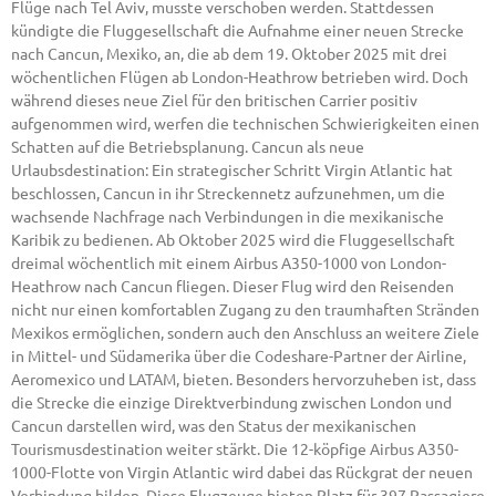
Flüge nach Tel Aviv, musste verschoben werden. Stattdessen
kündigte die Fluggesellschaft die Aufnahme einer neuen Strecke
nach Cancun, Mexiko, an, die ab dem 19. Oktober 2025 mit drei
wöchentlichen Flügen ab London-Heathrow betrieben wird. Doch
während dieses neue Ziel für den britischen Carrier positiv
aufgenommen wird, werfen die technischen Schwierigkeiten einen
Schatten auf die Betriebsplanung. Cancun als neue
Urlaubsdestination: Ein strategischer Schritt Virgin Atlantic hat
beschlossen, Cancun in ihr Streckennetz aufzunehmen, um die
wachsende Nachfrage nach Verbindungen in die mexikanische
Karibik zu bedienen. Ab Oktober 2025 wird die Fluggesellschaft
dreimal wöchentlich mit einem Airbus A350-1000 von London-
Heathrow nach Cancun fliegen. Dieser Flug wird den Reisenden
nicht nur einen komfortablen Zugang zu den traumhaften Stränden
Mexikos ermöglichen, sondern auch den Anschluss an weitere Ziele
in Mittel- und Südamerika über die Codeshare-Partner der Airline,
Aeromexico und LATAM, bieten. Besonders hervorzuheben ist, dass
die Strecke die einzige Direktverbindung zwischen London und
Cancun darstellen wird, was den Status der mexikanischen
Tourismusdestination weiter stärkt. Die 12-köpfige Airbus A350-
1000-Flotte von Virgin Atlantic wird dabei das Rückgrat der neuen
Verbindung bilden. Diese Flugzeuge bieten Platz für 397 Passagiere