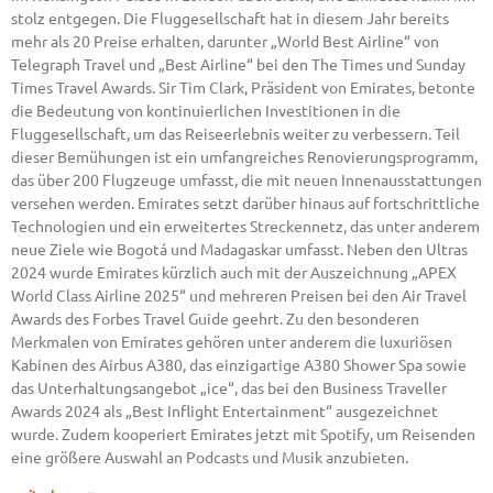
stolz entgegen. Die Fluggesellschaft hat in diesem Jahr bereits
mehr als 20 Preise erhalten, darunter „World Best Airline“ von
Telegraph Travel und „Best Airline“ bei den The Times und Sunday
Times Travel Awards. Sir Tim Clark, Präsident von Emirates, betonte
die Bedeutung von kontinuierlichen Investitionen in die
Fluggesellschaft, um das Reiseerlebnis weiter zu verbessern. Teil
dieser Bemühungen ist ein umfangreiches Renovierungsprogramm,
das über 200 Flugzeuge umfasst, die mit neuen Innenausstattungen
versehen werden. Emirates setzt darüber hinaus auf fortschrittliche
Technologien und ein erweitertes Streckennetz, das unter anderem
neue Ziele wie Bogotá und Madagaskar umfasst. Neben den Ultras
2024 wurde Emirates kürzlich auch mit der Auszeichnung „APEX
World Class Airline 2025“ und mehreren Preisen bei den Air Travel
Awards des Forbes Travel Guide geehrt. Zu den besonderen
Merkmalen von Emirates gehören unter anderem die luxuriösen
Kabinen des Airbus A380, das einzigartige A380 Shower Spa sowie
das Unterhaltungsangebot „ice“, das bei den Business Traveller
Awards 2024 als „Best Inflight Entertainment“ ausgezeichnet
wurde. Zudem kooperiert Emirates jetzt mit Spotify, um Reisenden
eine größere Auswahl an Podcasts und Musik anzubieten.