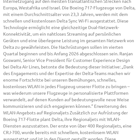
Internetzugang auf den meisten transatlantischen Strecken nach
Europa, Westafrika und Israel. Die Boeing 717-Flugzeuge von Delta,
mit einem Durchschnittsalter von 23,3 Jahren, werden mit dem
schnellen und kostenlosen Delta Sync Wi-Fi ausgestattet. Diese
Technologie ermöglicht eine gleichzeitige Dual-Netzwerk-
Konnektivität, um ein nahtloses Streaming auf persönlichen
Geräten und eine überlegene Leistung im gesamten Netzwerk von
Delta zu gewährleisten. Die Nachrüstungen sollen im vierten
Quartal beginnen und bis Anfang 2026 abgeschlossen sein. Ranjan
Goswami, Senior Vice President für Customer Experience Design
bei Delta Air Lines, betonte die Bedeutung dieser Initiative: „Dank
des Engagements und der Expertise der Delta-Teams machen wir
enorme Fortschritte bei unseren Bemühungen, schnelles,
kostenloses WLAN in jedes Flugzeug unserer Flotte zu bringen –
was wiederum unsere Flugzeuge in personalisierte Plattformen
verwandelt, auf denen Kunden auf bedeutungsvolle neue Weise
kommunizieren und sich engagieren können.“ Erweiterung des
WLAN-Angebots auf Regionaljets Zusätzlich zur Aufrüstung der
Boeing 717-Flotte plant Delta, ihre Regionaljets mit WLAN-
Diensten auszustatten. Der erste von über 400 Regionaljets, eine
CRJ-700, wurde bereits mit schnellem, kostenlosem WLAN
ausgestattet und ist in den Dienst gestellt worden. Diese