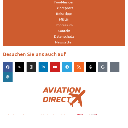
Food-Insider
Tripreports
Reisetipps
Militär
Impressum
Kontakt
Datenschutz
Newsletter
Besuchen Sie uns auch auf
is published with love in
and
Aviation.Direct