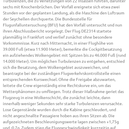
Turbulenzen, die zu Verletzungen von 22 Insassen führten, darunter
sechs mit Knochenbrüchen. Der Vorfall ereignete sich etwa zwei
Stunden vor der geplanten Landung, als die Maschine den Luftraum
der Seychellen durchquerte. Die Bundesstelle für
Flugunfalluntersuchung (BFU) hat den Vorfall untersucht und nun
ihren Abschlussbericht vorgelegt. Der Flug DE2314 startete
planmäßig in Frankfurt und verlief zunächst ohne besondere
Vorkommnisse. Kurz nach Mitternacht, in einer Flughöhe von
39.000 Fuß (etwa 11.900 Meter), bemerkte die Cockpitbesatzung
ein aufziehendes Wolkengebiet mit Spitzen bis zu 46.000 Fuß (rund
14.000 Meter). Um möglichen Turbulenzen zu entgehen, entschied
sich die Besatzung, dem Wolkengebiet auszuweichen, und
beantragte bei der zuständigen Flugverkehrskontrollstelle einen
entsprechenden Kurswechsel. Ohne die Freigabe abzuwarten,
leitete die Crew eigenständig eine Rechtskurve ein, um das
Wetterphänomen zu umfliegen. Trotz dieser Maßnahme geriet das
Flugzeug in eine Wolkenschicht, die zunächst leichte, dann
innerhalb weniger Sekunden sehr starke Turbulenzen verursachte.
Lose Gegenstände wurden durch die Kabine geschleudert, und
nicht angeschnallte Passagiere hoben aus ihren Sitzen ab. Die
aufgezeichneten Beschleunigungswerte lagen zwischen +1,75g
und -0,7g. Zudem stieg die Fluggeschwindigkeit kurzzeitig auf