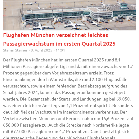
Flughafen München verzeichnet leichtes
Passagierwachstum im ersten Quartal 2025
Stefan Steiner
8. April 2025
11:01
Der Flughafen München hat im ersten Quartal 2025 rund 8,1
Millionen Passagiere abgefertigt und damit einen Zuwachs von 1,7
Prozent gegenüber dem Vorjahreszeitraum erzielt. Trotz
Einschränkungen durch Warnstreiks, die rund 2.100 Flugausfälle
verursachten, sowie einem fehlenden Betriebstag aufgrund des
Schaltjahres 2024, konnte das Passagieraufkommen gesteigert
werden. Die Gesamtzahl der Starts und Landungen lag bei 69.050,
was einem leichten Anstieg von 1,1 Prozent entspricht. Besonders
deutlich fiel das Wachstum im Interkontinentalverkehr aus. Der
Verkehr zwischen München und Fernost nahm um 15,6 Prozent auf
658.000 Passagiere zu. Auch die Strecke nach Nordamerika legte
mit 677.000 Passagieren um 4,7 Prozent zu. Damit bestätigt sich
die strategische Bedeutung des Münchner Flughafens als