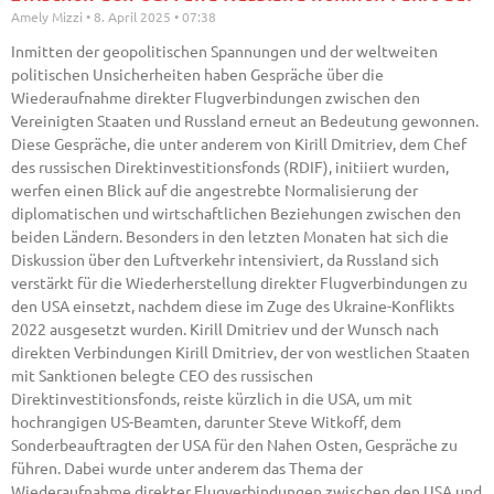
Amely Mizzi
8. April 2025
07:38
Inmitten der geopolitischen Spannungen und der weltweiten
politischen Unsicherheiten haben Gespräche über die
Wiederaufnahme direkter Flugverbindungen zwischen den
Vereinigten Staaten und Russland erneut an Bedeutung gewonnen.
Diese Gespräche, die unter anderem von Kirill Dmitriev, dem Chef
des russischen Direktinvestitionsfonds (RDIF), initiiert wurden,
werfen einen Blick auf die angestrebte Normalisierung der
diplomatischen und wirtschaftlichen Beziehungen zwischen den
beiden Ländern. Besonders in den letzten Monaten hat sich die
Diskussion über den Luftverkehr intensiviert, da Russland sich
verstärkt für die Wiederherstellung direkter Flugverbindungen zu
den USA einsetzt, nachdem diese im Zuge des Ukraine-Konflikts
2022 ausgesetzt wurden. Kirill Dmitriev und der Wunsch nach
direkten Verbindungen Kirill Dmitriev, der von westlichen Staaten
mit Sanktionen belegte CEO des russischen
Direktinvestitionsfonds, reiste kürzlich in die USA, um mit
hochrangigen US-Beamten, darunter Steve Witkoff, dem
Sonderbeauftragten der USA für den Nahen Osten, Gespräche zu
führen. Dabei wurde unter anderem das Thema der
Wiederaufnahme direkter Flugverbindungen zwischen den USA und