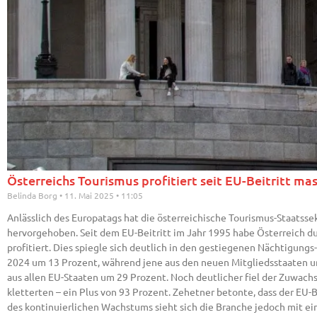
Österreichs Tourismus profitiert seit EU-Beitritt m
Belinda Borg
11. Mai 2025
11:05
Anlässlich des Europatags hat die österreichische Tourismus-Staats
hervorgehoben. Seit dem EU-Beitritt im Jahr 1995 habe Österreich du
profitiert. Dies spiegle sich deutlich in den gestiegenen Nächtigun
2024 um 13 Prozent, während jene aus den neuen Mitgliedsstaaten u
aus allen EU-Staaten um 29 Prozent. Noch deutlicher fiel der Zuwachs
kletterten – ein Plus von 93 Prozent. Zehetner betonte, dass der E
des kontinuierlichen Wachstums sieht sich die Branche jedoch mit 