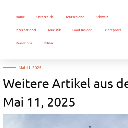
Home
Österreich
Deutschland
Schweiz
International
Touristik
Food-Insider
Tripreports
Reisetipps
Militär
Mai 11, 2025
Weitere Artikel aus d
Mai 11, 2025