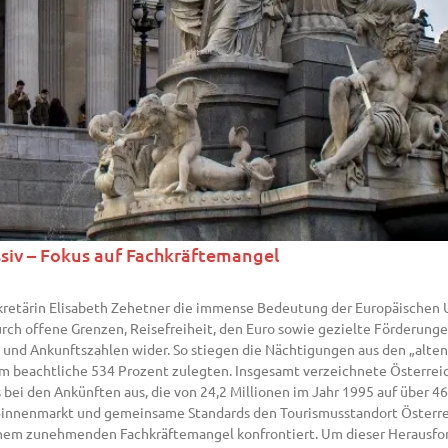
assiv – Fokus auf Fachkräftemangel
sekretärin Elisabeth Zehetner die immense Bedeutung der Europäischen
rch offene Grenzen, Reisefreiheit, den Euro sowie gezielte Förderunge
gs- und Ankunftszahlen wider. So stiegen die Nächtigungen aus den „alt
m beachtliche 534 Prozent zulegten. Insgesamt verzeichnete Österrei
 bei den Ankünften aus, die von 24,2 Millionen im Jahr 1995 auf über 4
U-Binnenmarkt und gemeinsame Standards den Tourismusstandort Österrei
einem zunehmenden Fachkräftemangel konfrontiert. Um dieser Herausfo