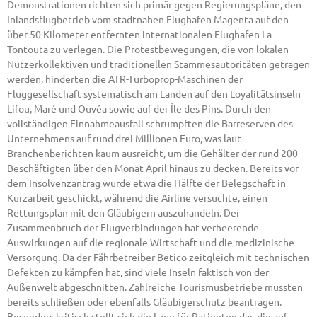
Demonstrationen richten sich primär gegen Regierungspläne, den
Inlandsflugbetrieb vom stadtnahen Flughafen Magenta auf den
über 50 Kilometer entfernten internationalen Flughafen La
Tontouta zu verlegen. Die Protestbewegungen, die von lokalen
Nutzerkollektiven und traditionellen Stammesautoritäten getragen
werden, hinderten die ATR-Turboprop-Maschinen der
Fluggesellschaft systematisch am Landen auf den Loyalitätsinseln
Lifou, Maré und Ouvéa sowie auf der Île des Pins. Durch den
vollständigen Einnahmeausfall schrumpften die Barreserven des
Unternehmens auf rund drei Millionen Euro, was laut
Branchenberichten kaum ausreicht, um die Gehälter der rund 200
Beschäftigten über den Monat April hinaus zu decken. Bereits vor
dem Insolvenzantrag wurde etwa die Hälfte der Belegschaft in
Kurzarbeit geschickt, während die Airline versuchte, einen
Rettungsplan mit den Gläubigern auszuhandeln. Der
Zusammenbruch der Flugverbindungen hat verheerende
Auswirkungen auf die regionale Wirtschaft und die medizinische
Versorgung. Da der Fährbetreiber Betico zeitgleich mit technischen
Defekten zu kämpfen hat, sind viele Inseln faktisch von der
Außenwelt abgeschnitten. Zahlreiche Tourismusbetriebe mussten
bereits schließen oder ebenfalls Gläubigerschutz beantragen.
Besonders kritisch stellt sich die Lage für Patienten dar, die auf