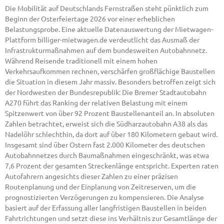
Die Mobilität auf Deutschlands Fernstraßen steht pünktlich zum
Beginn der Osterfeiertage 2026 vor einer erheblichen
Belastungsprobe. Eine aktuelle Datenauswertung der Mietwagen-
Plattform billiger-mietwagen.de verdeutlicht das Ausmaß der
Infrastrukturmaßnahmen auf dem bundesweiten Autobahnnetz.
Während Reisende traditionell mit einem hohen
Verkehrsaufkommen rechnen, verschärfen großflächige Baustellen
die Situation in diesem Jahr massiv. Besonders betroffen zeigt sich
der Nordwesten der Bundesrepublik: Die Bremer Stadtautobahn
A270 führt das Ranking der relativen Belastung mit einem
Spitzenwert von über 92 Prozent Baustellenanteil an. In absoluten
Zahlen betrachtet, erweist sich die Südharzautobahn A38 als das
Nadelöhr schlechthin, da dort auf über 180 Kilometern gebaut wird.
Insgesamt sind über Ostern fast 2.000 Kilometer des deutschen
Autobahnnetzes durch Baumaßnahmen eingeschränkt, was etwa
7,6 Prozent der gesamten Streckenlänge entspricht. Experten raten
Autofahrern angesichts dieser Zahlen zu einer präzisen
Routenplanung und der Einplanung von Zeitreserven, um die
prognostizierten Verzögerungen zu kompensieren. Die Analyse
basiert auf der Erfassung aller langfristigen Baustellen in beiden
Fahrtrichtungen und setzt diese ins Verhältnis zur Gesamtlänge der