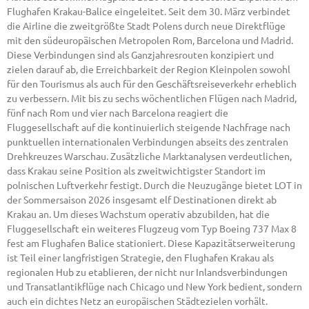
Flughafen Krakau-Balice eingeleitet. Seit dem 30. März verbindet
die Airline die zweitgrößte Stadt Polens durch neue Direktflüge
mit den südeuropäischen Metropolen Rom, Barcelona und Madrid.
Diese Verbindungen sind als Ganzjahresrouten konzipiert und
zielen darauf ab, die Erreichbarkeit der Region Kleinpolen sowohl
für den Tourismus als auch für den Geschäftsreiseverkehr erheblich
zu verbessern. Mit bis zu sechs wöchentlichen Flügen nach Madrid,
fünf nach Rom und vier nach Barcelona reagiert die
Fluggesellschaft auf die kontinuierlich steigende Nachfrage nach
punktuellen internationalen Verbindungen abseits des zentralen
Drehkreuzes Warschau. Zusätzliche Marktanalysen verdeutlichen,
dass Krakau seine Position als zweitwichtigster Standort im
polnischen Luftverkehr festigt. Durch die Neuzugänge bietet LOT in
der Sommersaison 2026 insgesamt elf Destinationen direkt ab
Krakau an. Um dieses Wachstum operativ abzubilden, hat die
Fluggesellschaft ein weiteres Flugzeug vom Typ Boeing 737 Max 8
fest am Flughafen Balice stationiert. Diese Kapazitätserweiterung
ist Teil einer langfristigen Strategie, den Flughafen Krakau als
regionalen Hub zu etablieren, der nicht nur Inlandsverbindungen
und Transatlantikflüge nach Chicago und New York bedient, sondern
auch ein dichtes Netz an europäischen Städtezielen vorhält.