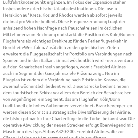
Luftfahrtknotenpunkt ergänzen. Im Fokus der Expansion stehen
insbesondere griechische Urlaubsdestinationen: Die Inseln
Heraklion auf Kreta, Kos und Rhodos werden ab sofort jeweils
dreimal pro Woche bedient. Diese Frequenzerhöhung trägt der
anhaltend hohen Nachfrage nach Pauschalreisen im östlichen
Mittelmeerraum Rechnung und stärkt die Position des Köln/Bonner
Flughafens als wichtiges Drehkreuz für den Ferienflugverkehr in
Nordrhein-Westfalen. Zusätzlich zu den griechischen Zielen
erweitert die Fluggesellschaft ihr Portfolio um Verbindungen nach
Spanien und in den Balkan. Einmal wöchentlich wird Fuerteventura
auf den Kanarischen Inseln angeflogen, womit Freebird Airlines
auch im Segment der Ganzjahresziele Präsenz zeigt. Neu im
Flugplan ist zudem die Verbindung nach Pristina im Kosovo, die
zweimal wöchentlich bedient wird. Diese Strecke bedient neben
dem touristischen Sektor vor allem den Bereich der Besuchsreisen
von Angehörigen, ein Segment, das am Flughafen Köln/Bonn
traditionell ein hohes Aufkommen verzeichnet. Branchenexperten
werten diesen Schritt als strategische Diversifizierung der Airline,
die bisher primär für ihre Charterflüge in die Türkei bekannt war. Die
operative Abwicklung der neuen Strecken erfolgt überwiegend mit
Maschinen des Typs Airbus A320-200. Freebird Airlines, die zur
Gözen Holding gehört, setzt damit auf ein bewährtes