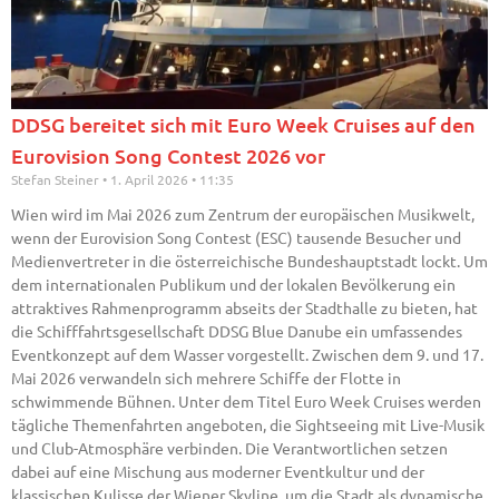
DDSG bereitet sich mit Euro Week Cruises auf den
Eurovision Song Contest 2026 vor
Stefan Steiner
1. April 2026
11:35
Wien wird im Mai 2026 zum Zentrum der europäischen Musikwelt,
wenn der Eurovision Song Contest (ESC) tausende Besucher und
Medienvertreter in die österreichische Bundeshauptstadt lockt. Um
dem internationalen Publikum und der lokalen Bevölkerung ein
attraktives Rahmenprogramm abseits der Stadthalle zu bieten, hat
die Schifffahrtsgesellschaft DDSG Blue Danube ein umfassendes
Eventkonzept auf dem Wasser vorgestellt. Zwischen dem 9. und 17.
Mai 2026 verwandeln sich mehrere Schiffe der Flotte in
schwimmende Bühnen. Unter dem Titel Euro Week Cruises werden
tägliche Themenfahrten angeboten, die Sightseeing mit Live-Musik
und Club-Atmosphäre verbinden. Die Verantwortlichen setzen
dabei auf eine Mischung aus moderner Eventkultur und der
klassischen Kulisse der Wiener Skyline, um die Stadt als dynamische