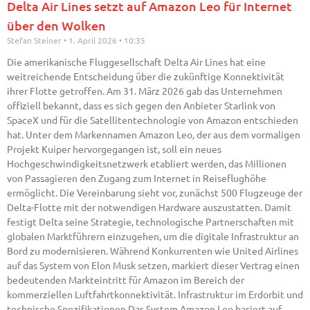
Delta Air Lines setzt auf Amazon Leo für Internet
über den Wolken
Stefan Steiner
1. April 2026
10:35
Die amerikanische Fluggesellschaft Delta Air Lines hat eine
weitreichende Entscheidung über die zukünftige Konnektivität
ihrer Flotte getroffen. Am 31. März 2026 gab das Unternehmen
offiziell bekannt, dass es sich gegen den Anbieter Starlink von
SpaceX und für die Satellitentechnologie von Amazon entschieden
hat. Unter dem Markennamen Amazon Leo, der aus dem vormaligen
Projekt Kuiper hervorgegangen ist, soll ein neues
Hochgeschwindigkeitsnetzwerk etabliert werden, das Millionen
von Passagieren den Zugang zum Internet in Reiseflughöhe
ermöglicht. Die Vereinbarung sieht vor, zunächst 500 Flugzeuge der
Delta-Flotte mit der notwendigen Hardware auszustatten. Damit
festigt Delta seine Strategie, technologische Partnerschaften mit
globalen Marktführern einzugehen, um die digitale Infrastruktur an
Bord zu modernisieren. Während Konkurrenten wie United Airlines
auf das System von Elon Musk setzen, markiert dieser Vertrag einen
bedeutenden Markteintritt für Amazon im Bereich der
kommerziellen Luftfahrtkonnektivität. Infrastruktur im Erdorbit und
technische Spezifikationen Das System Amazon Leo basiert auf