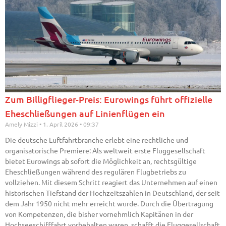
Zum Billigflieger-Preis: Eurowings führt offizielle
Eheschließungen auf Linienflügen ein
Amely Mizzi
1. April 2026
09:37
Die deutsche Luftfahrtbranche erlebt eine rechtliche und
organisatorische Premiere: Als weltweit erste Fluggesellschaft
bietet Eurowings ab sofort die Möglichkeit an, rechtsgültige
Eheschließungen während des regulären Flugbetriebs zu
vollziehen. Mit diesem Schritt reagiert das Unternehmen auf einen
historischen Tiefstand der Hochzeitszahlen in Deutschland, der seit
dem Jahr 1950 nicht mehr erreicht wurde. Durch die Übertragung
von Kompetenzen, die bisher vornehmlich Kapitänen in der
Hochseeschifffahrt vorbehalten waren, schafft die Fluggesellschaft