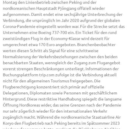
Montag den Linienbetrieb zwischen Peking und der
nordkoreanischen Hauptstadt Pjöngjang offiziell wieder
aufgenommen. Damit endet eine sechsjährige Unterbrechung der
Verbindung, die ursprünglich im Jahr 2020 aufgrund der globalen
Corona-Pandemie eingestellt worden war. Für die Strecke setzt das
Unternehmen eine Boeing 737-700 ein. Ein Ticket für den rund
zweistündigen Flug in der Economy-Klasse wird derzeit für
umgerechnet etwa 170 Euro angeboten. Branchenbeobachter
werten diesen Schritt als Signal für eine schrittweise
Normalisierung der Verkehrsbeziehungen zwischen den beiden
benachbarten Staaten, wenngleich der Zugang zum Flugangebot
vorerst strengen Beschränkungen unterliegt. Informationen der
Buchungsplattform trip.com zufolge ist die Verbindung aktuell
nicht für den allgemeinen Tourismus freigegeben. Die
Flugberechtigung konzentriert sich primär auf offizielle
Delegationen, Diplomaten sowie Personen mit geschäftlichem
Hintergrund. Diese restriktive Handhabung spiegelt die langsame
Öffnung Nordkoreas wider, das seine Grenzen nach der Pandemie
nur sehr zögerlich wieder für den internationalen Verkehr
zugänglich macht. Während die nordkoreanische Staatsairline Air
Koryo den Flugbetrieb nach Peking bereits im Spätsommer 2023