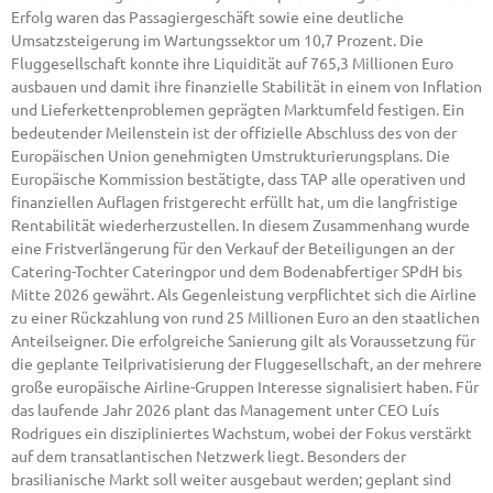
Erfolg waren das Passagiergeschäft sowie eine deutliche
Umsatzsteigerung im Wartungssektor um 10,7 Prozent. Die
Fluggesellschaft konnte ihre Liquidität auf 765,3 Millionen Euro
ausbauen und damit ihre finanzielle Stabilität in einem von Inflation
und Lieferkettenproblemen geprägten Marktumfeld festigen. Ein
bedeutender Meilenstein ist der offizielle Abschluss des von der
Europäischen Union genehmigten Umstrukturierungsplans. Die
Europäische Kommission bestätigte, dass TAP alle operativen und
finanziellen Auflagen fristgerecht erfüllt hat, um die langfristige
Rentabilität wiederherzustellen. In diesem Zusammenhang wurde
eine Fristverlängerung für den Verkauf der Beteiligungen an der
Catering-Tochter Cateringpor und dem Bodenabfertiger SPdH bis
Mitte 2026 gewährt. Als Gegenleistung verpflichtet sich die Airline
zu einer Rückzahlung von rund 25 Millionen Euro an den staatlichen
Anteilseigner. Die erfolgreiche Sanierung gilt als Voraussetzung für
die geplante Teilprivatisierung der Fluggesellschaft, an der mehrere
große europäische Airline-Gruppen Interesse signalisiert haben. Für
das laufende Jahr 2026 plant das Management unter CEO Luís
Rodrigues ein diszipliniertes Wachstum, wobei der Fokus verstärkt
auf dem transatlantischen Netzwerk liegt. Besonders der
brasilianische Markt soll weiter ausgebaut werden; geplant sind