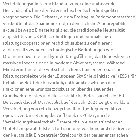
Verteidigungsministerin Klaudia Tanner eine umfassende
Bestandsaufnahme der österreichischen Sicherheitspolitik
vorgenommen. Die Debatte, die am Freitag im Parlament stattfand,
verdeutlicht das Spannungsfeld, in dem sich die Alpenrepublik
aktuell bewegt: Einerseits gilt es, die traditionelle Neutralität
angesichts von US-Militärüberflügen und europäischen
Rüstungskooperationen rechtlich sauber zu definieren;
andererseits zwingen technologische Bedrohungen wie
Drohnenschwärme und hybride Kriegsführung das Bundesheer zu
massiven Investitionen in moderne Abwehrsysteme. Während
Ministerin Tanner die wirtschaftlichen Chancen europäischer
Rüstungsprojekte wie der „European Sky Shield Initiative“ (ESSI) für
heimische Betriebe hervorhob, entbrannte zwischen den
Fraktionen eine Grundsatzdiskussion über die Dauer des
Grundwehrdienstes und die tatsächliche Belastbarkeit der EU-
Beistandsklausel. Der Ausblick auf das Jahr 2026 zeigt eine klare
Verschiebung von rein konzeptionellen Überlegungen hin zur
operativen Umsetzung des Aufbauplans 2032+, um die
Verteidigungsbereitschaft Österreichs in einem stürmischen
Umfeld zu gewährleisten. Luftraumüberwachung und die Grenzen
der Neutralität Ein zentraler Streitpunkt der parlamentarischen