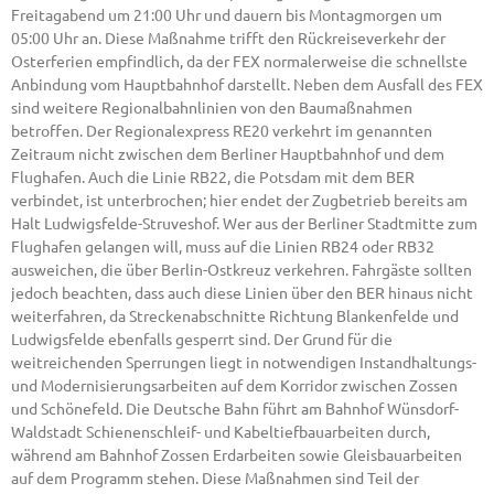
Freitagabend um 21:00 Uhr und dauern bis Montagmorgen um
05:00 Uhr an. Diese Maßnahme trifft den Rückreiseverkehr der
Osterferien empfindlich, da der FEX normalerweise die schnellste
Anbindung vom Hauptbahnhof darstellt. Neben dem Ausfall des FEX
sind weitere Regionalbahnlinien von den Baumaßnahmen
betroffen. Der Regionalexpress RE20 verkehrt im genannten
Zeitraum nicht zwischen dem Berliner Hauptbahnhof und dem
Flughafen. Auch die Linie RB22, die Potsdam mit dem BER
verbindet, ist unterbrochen; hier endet der Zugbetrieb bereits am
Halt Ludwigsfelde-Struveshof. Wer aus der Berliner Stadtmitte zum
Flughafen gelangen will, muss auf die Linien RB24 oder RB32
ausweichen, die über Berlin-Ostkreuz verkehren. Fahrgäste sollten
jedoch beachten, dass auch diese Linien über den BER hinaus nicht
weiterfahren, da Streckenabschnitte Richtung Blankenfelde und
Ludwigsfelde ebenfalls gesperrt sind. Der Grund für die
weitreichenden Sperrungen liegt in notwendigen Instandhaltungs-
und Modernisierungsarbeiten auf dem Korridor zwischen Zossen
und Schönefeld. Die Deutsche Bahn führt am Bahnhof Wünsdorf-
Waldstadt Schienenschleif- und Kabeltiefbauarbeiten durch,
während am Bahnhof Zossen Erdarbeiten sowie Gleisbauarbeiten
auf dem Programm stehen. Diese Maßnahmen sind Teil der