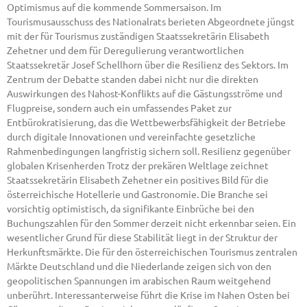
Optimismus auf die kommende Sommersaison. Im
Tourismusausschuss des Nationalrats berieten Abgeordnete jüngst
mit der für Tourismus zuständigen Staatssekretärin Elisabeth
Zehetner und dem für Deregulierung verantwortlichen
Staatssekretär Josef Schellhorn über die Resilienz des Sektors. Im
Zentrum der Debatte standen dabei nicht nur die direkten
Auswirkungen des Nahost-Konflikts auf die Gästungsströme und
Flugpreise, sondern auch ein umfassendes Paket zur
Entbürokratisierung, das die Wettbewerbsfähigkeit der Betriebe
durch digitale Innovationen und vereinfachte gesetzliche
Rahmenbedingungen langfristig sichern soll. Resilienz gegenüber
globalen Krisenherden Trotz der prekären Weltlage zeichnet
Staatssekretärin Elisabeth Zehetner ein positives Bild für die
österreichische Hotellerie und Gastronomie. Die Branche sei
vorsichtig optimistisch, da signifikante Einbrüche bei den
Buchungszahlen für den Sommer derzeit nicht erkennbar seien. Ein
wesentlicher Grund für diese Stabilität liegt in der Struktur der
Herkunftsmärkte. Die für den österreichischen Tourismus zentralen
Märkte Deutschland und die Niederlande zeigen sich von den
geopolitischen Spannungen im arabischen Raum weitgehend
unberührt. Interessanterweise führt die Krise im Nahen Osten bei