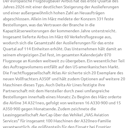
Der europäische Flugzeugbauer Airbus hat das erste Quartal des
Jahres 2026 mit einer deutlichen Steigerung der Auslieferungen
und einer außergewöhnlich hohen Zahl an Neuaufträgen
abgeschlossen. Allein im März meldete der Konzern 331 feste
Bestellungen, was das Vertrauen der Branche in die
Kapazitätserweiterungen der kommenden Jahre unterstreicht.
Insgesamt lieferte Airbus im März 60 Verkehrsflugzeuge aus,
wodurch sich die Gesamtzahl der Auslieferungen für das erste
Quartal auf 114 Einheiten erhöht. Das Unternehmen hält damit an
seinem ehrgeizigen Ziel fest, im gesamten Kalenderjahr 870
Flugzeuge an Kunden weltweit zu übergeben. Ein wesentlicher Teil
des Auftragsvolumens entfällt auf den US-amerikanischen Markt.
Die Frachtfluggesellschaft Atlas Air sicherte sich 20 Exemplare des
neuen Vollfrachters A350F und hält zudem Optionen auf weitere 20
Maschinen dieses Typs. Auch Delta Air Lines festigte ihre
Partnerschaft mit dem Hersteller durch zwei umfangreiche
Bestellungen innerhalb eines Monats: Zu Beginn des März orderte
die Airline 34 A321neo, gefolgt von weiteren 16 A330-900 und 15
A350-900 gegen Monatsende. Zudem zeichnete die
Leasinggesellschaft AerCap über das Vehikel „NAS Aviation
Services“ für insgesamt 100 Maschinen der A320neo-Familie
verantwortlich, die größtenteils für den Einsatz bei Frontier