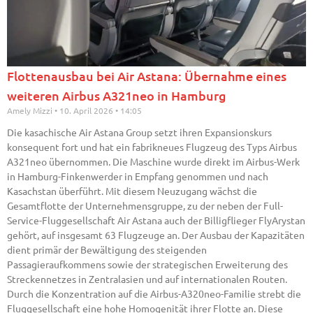
Flottenausbau bei Air Astana: Übernahme eines
weiteren Airbus A321neo in Hamburg
Amely Mizzi
10. April 2026
14:05
Die kasachische Air Astana Group setzt ihren Expansionskurs
konsequent fort und hat ein fabrikneues Flugzeug des Typs Airbus
A321neo übernommen. Die Maschine wurde direkt im Airbus-Werk
in Hamburg-Finkenwerder in Empfang genommen und nach
Kasachstan überführt. Mit diesem Neuzugang wächst die
Gesamtflotte der Unternehmensgruppe, zu der neben der Full-
Service-Fluggesellschaft Air Astana auch der Billigflieger FlyArystan
gehört, auf insgesamt 63 Flugzeuge an. Der Ausbau der Kapazitäten
dient primär der Bewältigung des steigenden
Passagieraufkommens sowie der strategischen Erweiterung des
Streckennetzes in Zentralasien und auf internationalen Routen.
Durch die Konzentration auf die Airbus-A320neo-Familie strebt die
Fluggesellschaft eine hohe Homogenität ihrer Flotte an. Diese