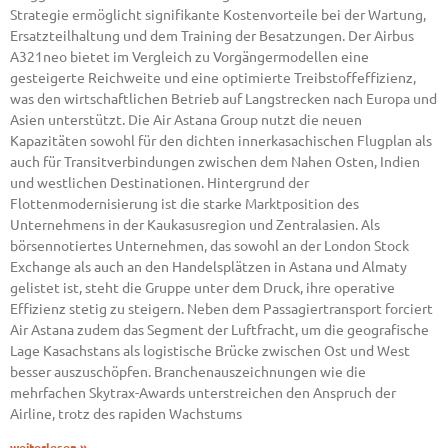
Strategie ermöglicht signifikante Kostenvorteile bei der Wartung,
Ersatzteilhaltung und dem Training der Besatzungen. Der Airbus
A321neo bietet im Vergleich zu Vorgängermodellen eine
gesteigerte Reichweite und eine optimierte Treibstoffeffizienz,
was den wirtschaftlichen Betrieb auf Langstrecken nach Europa und
Asien unterstützt. Die Air Astana Group nutzt die neuen
Kapazitäten sowohl für den dichten innerkasachischen Flugplan als
auch für Transitverbindungen zwischen dem Nahen Osten, Indien
und westlichen Destinationen. Hintergrund der
Flottenmodernisierung ist die starke Marktposition des
Unternehmens in der Kaukasusregion und Zentralasien. Als
börsennotiertes Unternehmen, das sowohl an der London Stock
Exchange als auch an den Handelsplätzen in Astana und Almaty
gelistet ist, steht die Gruppe unter dem Druck, ihre operative
Effizienz stetig zu steigern. Neben dem Passagiertransport forciert
Air Astana zudem das Segment der Luftfracht, um die geografische
Lage Kasachstans als logistische Brücke zwischen Ost und West
besser auszuschöpfen. Branchenauszeichnungen wie die
mehrfachen Skytrax-Awards unterstreichen den Anspruch der
Airline, trotz des rapiden Wachstums
weiterlesen »