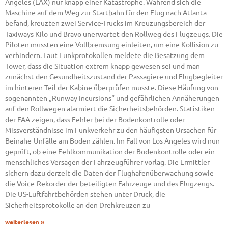
Angeles (LAX) nur knapp einer Katastrophe. Während sich die
Maschine auf dem Weg zur Startbahn für den Flug nach Atlanta
befand, kreuzten zwei Service-Trucks im Kreuzungsbereich der
Taxiways Kilo und Bravo unerwartet den Rollweg des Flugzeugs. Die
Piloten mussten eine Vollbremsung einleiten, um eine Kollision zu
verhindern. Laut Funkprotokollen meldete die Besatzung dem
Tower, dass die Situation extrem knapp gewesen sei und man
zunächst den Gesundheitszustand der Passagiere und Flugbegleiter
im hinteren Teil der Kabine überprüfen musste. Diese Häufung von
sogenannten „Runway Incursions“ und gefährlichen Annäherungen
auf den Rollwegen alarmiert die Sicherheitsbehörden. Statistiken
der FAA zeigen, dass Fehler bei der Bodenkontrolle oder
Missverständnisse im Funkverkehr zu den häufigsten Ursachen für
Beinahe-Unfälle am Boden zählen. Im Fall von Los Angeles wird nun
geprüft, ob eine Fehlkommunikation der Bodenkontrolle oder ein
menschliches Versagen der Fahrzeugführer vorlag. Die Ermittler
sichern dazu derzeit die Daten der Flughafenüberwachung sowie
die Voice-Rekorder der beteiligten Fahrzeuge und des Flugzeugs.
Die US-Luftfahrtbehörden stehen unter Druck, die
Sicherheitsprotokolle an den Drehkreuzen zu
weiterlesen »