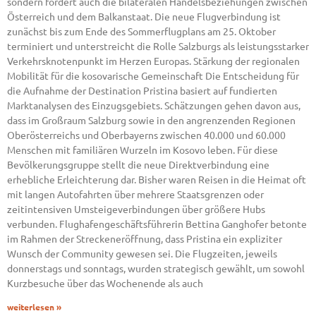
sondern fördert auch die bilateralen Handelsbeziehungen zwischen
Österreich und dem Balkanstaat. Die neue Flugverbindung ist
zunächst bis zum Ende des Sommerflugplans am 25. Oktober
terminiert und unterstreicht die Rolle Salzburgs als leistungsstarker
Verkehrsknotenpunkt im Herzen Europas. Stärkung der regionalen
Mobilität für die kosovarische Gemeinschaft Die Entscheidung für
die Aufnahme der Destination Pristina basiert auf fundierten
Marktanalysen des Einzugsgebiets. Schätzungen gehen davon aus,
dass im Großraum Salzburg sowie in den angrenzenden Regionen
Oberösterreichs und Oberbayerns zwischen 40.000 und 60.000
Menschen mit familiären Wurzeln im Kosovo leben. Für diese
Bevölkerungsgruppe stellt die neue Direktverbindung eine
erhebliche Erleichterung dar. Bisher waren Reisen in die Heimat oft
mit langen Autofahrten über mehrere Staatsgrenzen oder
zeitintensiven Umsteigeverbindungen über größere Hubs
verbunden. Flughafengeschäftsführerin Bettina Ganghofer betonte
im Rahmen der Streckeneröffnung, dass Pristina ein expliziter
Wunsch der Community gewesen sei. Die Flugzeiten, jeweils
donnerstags und sonntags, wurden strategisch gewählt, um sowohl
Kurzbesuche über das Wochenende als auch
weiterlesen »