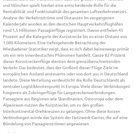
und München spielt hierbei eine entscheidende Rolle für die
Rentabilität und Funktionalität des gesamten Luftverkehrsnetzes.
Analyse der Verkehrsströme und Distanzen Im vergangenen
Kalenderjahr wurden an den deutschen Hauptverkehrsflughäfen
rund 1,5 Millionen Passagierflüge registriert. Davon entfielen 45
Prozent auf die Kategorie der Kurzstrecke bis zu einer Distanz von
1.000 Kilometern. Eine tiefergehende Betrachtung der
Wiesbadener Statistiker zeigt, dass es sich dabei keineswegs primär
um ein rein innerdeutsches Phänomen handelt. Ganze 82 Prozent
dieser Kurzstreckenflüge dienten dem grenzüberschreitenden
Verkehr. Das bedeutet, dass der Großteil dieser Flüge Ziele im
europäischen Ausland ansteuerte oder von dort aus in Deutschland
landete. Diese Verteilung verdeutlicht die Rolle Deutschlands als
zentraler Logistikknotenpunkt in Europa. Viele dieser Verbindungen
fungieren als Zubringerflüge für Langstreckenverbindungen.
Passagiere aus Regionen wie Skandinavien, Osteuropa oder dem
Alpenraum nutzen die Kurzstrecke, um zu den großen
Interkontinental-Drehkreuzen zu gelangen. Ohne diese kurzen
Verbindungen würde das System der Netzwerk-Carrier, die auf eine
Bündelung von Passagierströmen angewiesen