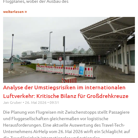
Flugplanes, wobei der Ausbau des
weiterlesen »
Analyse der Umstiegsrisiken im internationalen
Luftverkehr: Kritische Bilanz für Großdrehkreuze
Jan Gruber
26. Mai 2026
09:51
Die Planung von Flugreisen mit Zwischenstopps stellt Passagiere
und Fluggesellschaften gleichermaßen vor logistische
Herausforderungen. Eine aktuelle Auswertung des Travel-Tech-
Unternehmens AirHelp vom 26. Mai 2026 wirft ein Schlaglicht auf
die Zuverlässigkeit internationaler und nationaler