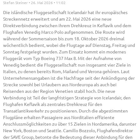
Stefan Steiner
26. Mai 2026
11:02
Die isländische Fluggesellschaft Icelandair hat ihr europäisches
Streckennetz erweitert und am 22. Mai 2026 eine neue
Direktverbindung zwischen ihrem Drehkreuz in Keflavík und dem
Flughafen Venedig Marco Polo aufgenommen. Die Route wird
während der Sommersaison bis zum 18. Oktober 2026 dreimal
wöchentlich bedient, wobei die Flugtage auf Dienstag, Freitag und
Sonntag festgelegt wurden. Zum Einsatz kommt ein modernes
Fluggerät vom Typ Boeing 737 Max 8. Mit der Aufnahme von
Venedig bedient die Fluggesellschaft nun insgesamt vier Ziele in
Italien, zu denen bereits Rom, Mailand und Verona gehören. Laut
Unternehmensangaben ist die Nachfrage seit der Ankündigung der
Strecke sowohl bei Urlaubern aus Nordeuropa als auch bei
Reisenden aus der Region Venetien stabil hoch. Die neue
Verbindung ist Teil der langfristigen Strategie von Icelandair, den
Flughafen Keflavík als zentrales Drehkreuz für den
Transatlantikverkehr zu positionieren. Durch die abgestimmten
Flugpläne erhalten Passagiere aus Norditalien effiziente
Anschlussmöglichkeiten zu über 15 Zielen in Nordamerika, darunter
New York, Boston und Seattle. Camillo Bozzolo, Flughafendirektor
der SAVE Group, betonte die Bedeutung dieser Anbindung für den