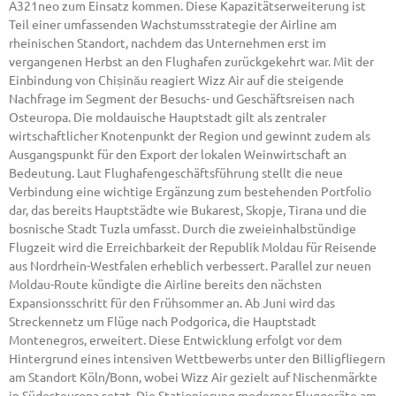
A321neo zum Einsatz kommen. Diese Kapazitätserweiterung ist
Teil einer umfassenden Wachstumsstrategie der Airline am
rheinischen Standort, nachdem das Unternehmen erst im
vergangenen Herbst an den Flughafen zurückgekehrt war. Mit der
Einbindung von Chișinău reagiert Wizz Air auf die steigende
Nachfrage im Segment der Besuchs- und Geschäftsreisen nach
Osteuropa. Die moldauische Hauptstadt gilt als zentraler
wirtschaftlicher Knotenpunkt der Region und gewinnt zudem als
Ausgangspunkt für den Export der lokalen Weinwirtschaft an
Bedeutung. Laut Flughafengeschäftsführung stellt die neue
Verbindung eine wichtige Ergänzung zum bestehenden Portfolio
dar, das bereits Hauptstädte wie Bukarest, Skopje, Tirana und die
bosnische Stadt Tuzla umfasst. Durch die zweieinhalbstündige
Flugzeit wird die Erreichbarkeit der Republik Moldau für Reisende
aus Nordrhein-Westfalen erheblich verbessert. Parallel zur neuen
Moldau-Route kündigte die Airline bereits den nächsten
Expansionsschritt für den Frühsommer an. Ab Juni wird das
Streckennetz um Flüge nach Podgorica, die Hauptstadt
Montenegros, erweitert. Diese Entwicklung erfolgt vor dem
Hintergrund eines intensiven Wettbewerbs unter den Billigfliegern
am Standort Köln/Bonn, wobei Wizz Air gezielt auf Nischenmärkte
in Südosteuropa setzt. Die Stationierung moderner Fluggeräte am