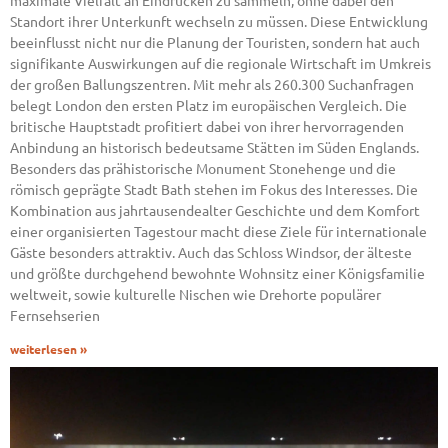
maximale Vielfalt an Eindrücken zu sammeln, ohne dabei den
Standort ihrer Unterkunft wechseln zu müssen. Diese Entwicklung
beeinflusst nicht nur die Planung der Touristen, sondern hat auch
signifikante Auswirkungen auf die regionale Wirtschaft im Umkreis
der großen Ballungszentren. Mit mehr als 260.300 Suchanfragen
belegt London den ersten Platz im europäischen Vergleich. Die
britische Hauptstadt profitiert dabei von ihrer hervorragenden
Anbindung an historisch bedeutsame Stätten im Süden Englands.
Besonders das prähistorische Monument Stonehenge und die
römisch geprägte Stadt Bath stehen im Fokus des Interesses. Die
Kombination aus jahrtausendealter Geschichte und dem Komfort
einer organisierten Tagestour macht diese Ziele für internationale
Gäste besonders attraktiv. Auch das Schloss Windsor, der älteste
und größte durchgehend bewohnte Wohnsitz einer Königsfamilie
weltweit, sowie kulturelle Nischen wie Drehorte populärer
Fernsehserien
weiterlesen »