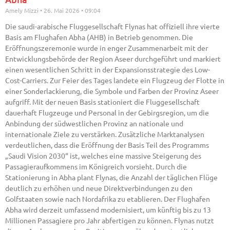
Amely Mizzi
26. Mai 2026
09:04
Die saudi-arabische Fluggesellschaft Flynas hat offiziell ihre vierte
Basis am Flughafen Abha (AHB) in Betrieb genommen. Die
Eröffnungszeremonie wurde in enger Zusammenarbeit mit der
Entwicklungsbehörde der Region Aseer durchgeführt und markiert
einen wesentlichen Schritt in der Expansionsstrategie des Low-
Cost-Carriers. Zur Feier des Tages landete ein Flugzeug der Flotte in
einer Sonderlackierung, die Symbole und Farben der Provinz Aseer
aufgriff. Mit der neuen Basis stationiert die Fluggesellschaft
dauerhaft Flugzeuge und Personal in der Gebirgsregion, um die
Anbindung der südwestlichen Provinz an nationale und
internationale Ziele zu verstärken. Zusätzliche Marktanalysen
verdeutlichen, dass die Eröffnung der Basis Teil des Programms
„Saudi Vision 2030“ ist, welches eine massive Steigerung des
Passagieraufkommens im Königreich vorsieht. Durch die
Stationierung in Abha plant Flynas, die Anzahl der täglichen Flüge
deutlich zu erhöhen und neue Direktverbindungen zu den
Golfstaaten sowie nach Nordafrika zu etablieren. Der Flughafen
Abha wird derzeit umfassend modernisiert, um künftig bis zu 13
Millionen Passagiere pro Jahr abfertigen zu können. Flynas nutzt