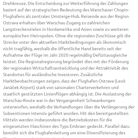
Drehkreuze. Die Entscheidung zur Weiterführung der Zahlungen
basiert auf der strategischen Bedeutung des Warschauer Chopin-
Flughafens als zentrales Umsteige-Hub. Reisende aus der Region
Ostrava erhalten über Warschau Zugang zu zahlreichen
Langstreckenzielen in Nordamerika und Asien sowie zu weiteren
europäischen Metropolen. Ohne die regionalen Zuschüsse gilt die
Strecke unter den aktuellen Marktbedingungen als ökonomisch
nicht tragfähig, weshalb die öffentliche Hand bereits seit der
Aufnahme der Flüge im Jahr 2020 regelmäßig Defizitausgleiche
leistet. Die Regionalregierung begründet dies mit der Förderung
der regionalen Wirtschaftsentwicklung und der Attraktivität des
Standortes für ausländische Investoren. Zusätzliche
Marktbeobachtungen zeigen, dass der Flughafen Ostrava (Leoš
Janáček Airport) stark von saisonalen Charterverkehren und
staatlich gestützten Linienflügen abhängig ist. Die Auslastung der
Warschau-Route war in der Vergangenheit Schwankungen
unterworfen, weshalb die Verhandlungen über die Verlängerung der
Subventionen intensiv geführt wurden. Mit den bereitgestellten
Mitteln werden insbesondere die Betriebskosten für die
eingesetzten Maschinen des Typs Embraer gedeckt. Parallel dazu
bemüht sich die Flughafenleitung um eine Diversifizierung des