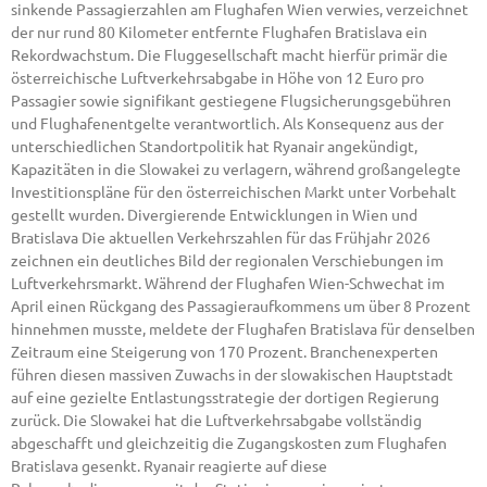
sinkende Passagierzahlen am Flughafen Wien verwies, verzeichnet
der nur rund 80 Kilometer entfernte Flughafen Bratislava ein
Rekordwachstum. Die Fluggesellschaft macht hierfür primär die
österreichische Luftverkehrsabgabe in Höhe von 12 Euro pro
Passagier sowie signifikant gestiegene Flugsicherungsgebühren
und Flughafenentgelte verantwortlich. Als Konsequenz aus der
unterschiedlichen Standortpolitik hat Ryanair angekündigt,
Kapazitäten in die Slowakei zu verlagern, während großangelegte
Investitionspläne für den österreichischen Markt unter Vorbehalt
gestellt wurden. Divergierende Entwicklungen in Wien und
Bratislava Die aktuellen Verkehrszahlen für das Frühjahr 2026
zeichnen ein deutliches Bild der regionalen Verschiebungen im
Luftverkehrsmarkt. Während der Flughafen Wien-Schwechat im
April einen Rückgang des Passagieraufkommens um über 8 Prozent
hinnehmen musste, meldete der Flughafen Bratislava für denselben
Zeitraum eine Steigerung von 170 Prozent. Branchenexperten
führen diesen massiven Zuwachs in der slowakischen Hauptstadt
auf eine gezielte Entlastungsstrategie der dortigen Regierung
zurück. Die Slowakei hat die Luftverkehrsabgabe vollständig
abgeschafft und gleichzeitig die Zugangskosten zum Flughafen
Bratislava gesenkt. Ryanair reagierte auf diese