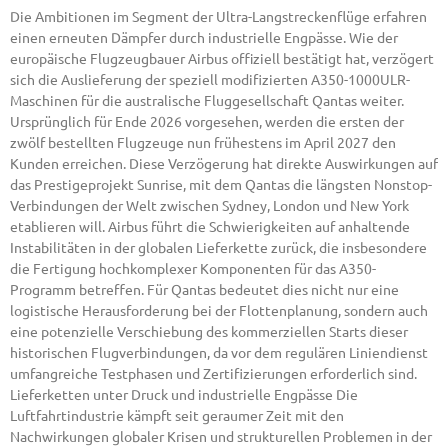
Die Ambitionen im Segment der Ultra-Langstreckenflüge erfahren
einen erneuten Dämpfer durch industrielle Engpässe. Wie der
europäische Flugzeugbauer Airbus offiziell bestätigt hat, verzögert
sich die Auslieferung der speziell modifizierten A350-1000ULR-
Maschinen für die australische Fluggesellschaft Qantas weiter.
Ursprünglich für Ende 2026 vorgesehen, werden die ersten der
zwölf bestellten Flugzeuge nun frühestens im April 2027 den
Kunden erreichen. Diese Verzögerung hat direkte Auswirkungen auf
das Prestigeprojekt Sunrise, mit dem Qantas die längsten Nonstop-
Verbindungen der Welt zwischen Sydney, London und New York
etablieren will. Airbus führt die Schwierigkeiten auf anhaltende
Instabilitäten in der globalen Lieferkette zurück, die insbesondere
die Fertigung hochkomplexer Komponenten für das A350-
Programm betreffen. Für Qantas bedeutet dies nicht nur eine
logistische Herausforderung bei der Flottenplanung, sondern auch
eine potenzielle Verschiebung des kommerziellen Starts dieser
historischen Flugverbindungen, da vor dem regulären Liniendienst
umfangreiche Testphasen und Zertifizierungen erforderlich sind.
Lieferketten unter Druck und industrielle Engpässe Die
Luftfahrtindustrie kämpft seit geraumer Zeit mit den
Nachwirkungen globaler Krisen und strukturellen Problemen in der