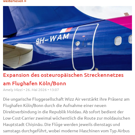
weiterlesen »
Expansion des osteuropäischen Streckennetzes
am Flughafen Köln/Bonn
Amely Mizzi
26. Mai 2026
13:07
Die ungarische Fluggesellschaft Wizz Air verstärkt ihre Präsenz am
Flughafen Köln/Bonn durch die Aufnahme einer neuen
Direktverbindung in die Republik Moldau. Ab sofort bedient der
Low-Cost-Carrier zweimal wöchentlich die Route zur moldauischen
Hauptstadt Chișinău. Die Flüge werden jeweils dienstags und
samstags durchgeführt, wobei moderne Maschinen vom Typ Airbus