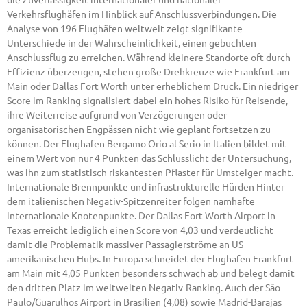
Verkehrsflughäfen im Hinblick auf Anschlussverbindungen. Die
Analyse von 196 Flughäfen weltweit zeigt signifikante
Unterschiede in der Wahrscheinlichkeit, einen gebuchten
Anschlussflug zu erreichen. Während kleinere Standorte oft durch
Effizienz überzeugen, stehen große Drehkreuze wie Frankfurt am
Main oder Dallas Fort Worth unter erheblichem Druck. Ein niedriger
Score im Ranking signalisiert dabei ein hohes Risiko für Reisende,
ihre Weiterreise aufgrund von Verzögerungen oder
organisatorischen Engpässen nicht wie geplant fortsetzen zu
können. Der Flughafen Bergamo Orio al Serio in Italien bildet mit
einem Wert von nur 4 Punkten das Schlusslicht der Untersuchung,
was ihn zum statistisch riskantesten Pflaster für Umsteiger macht.
Internationale Brennpunkte und infrastrukturelle Hürden Hinter
dem italienischen Negativ-Spitzenreiter folgen namhafte
internationale Knotenpunkte. Der Dallas Fort Worth Airport in
Texas erreicht lediglich einen Score von 4,03 und verdeutlicht
damit die Problematik massiver Passagierströme an US-
amerikanischen Hubs. In Europa schneidet der Flughafen Frankfurt
am Main mit 4,05 Punkten besonders schwach ab und belegt damit
den dritten Platz im weltweiten Negativ-Ranking. Auch der São
Paulo/Guarulhos Airport in Brasilien (4,08) sowie Madrid-Barajas