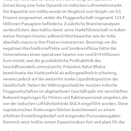
Entwicklung eine hohe Dynamik im indischen Luftverkehrsmarkt.
Die Kapazität von IndiGo wurde im Vergleich zum Vorjahr um 9,5
Prozent ausgeweitet, wobei die Fluggesellschaft insgesamt 123,4
Millionen Passagiere beförderte. Zusätzliche Branchenanalysen
verdeutlichen, dass IndiGo damit seine Marktführerschaft in Indien
weiter festigen konnte, während Wettbewerber wie Air India
ebenfalls massiv in ihre Flotten investierten. Bereinigt um die
negativen Wechselkurseffekte und Sondereinflüsse hätte das
Unternehmen einen operativen Gewinn von rund 814 Millionen
Euro erzielt, was die grundsätzliche Profitabilität des
Geschäftsmodells unterstreicht. Präsident Rahul Bhatia
bezeichnete das Marktumfeld als außergewöhnlich schwierig,
verwies jedoch auf die weiterhin starke Liquiditätsposition der
Gesellschaft. Neben der Währungsschwäche mussten indische
Fluggesellschaften im abgelaufenen Geschäftsjahr mit verschärften
Ruhezeitregelungen für Piloten und Kabinenpersonal umgehen, die
von der indischen Luftfahrtbehörde DGCA eingeführt wurden. Diese
regulatorischen Änderungen führten branchenweit zu einem
erhöhten Einstellungsbedarf und steigenden Personalausgaben.
Dennoch setzt IndiGo seinen Expansionskurs fort und plant für das