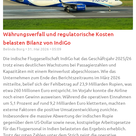
Währungsverfall und regulatorische Kosten
belasten Bilanz von IndiGo
Belinda Borg
31. Mai 2026
05:09
Die indische Fluggesellschaft IndiGo hat das Geschäftsjahr 2025/26
trotz eines deutlichen Wachstums bei Passagierzahlen und
Kapazitäten mit einem Reinverlust abgeschlossen. Wie das
Unternehmen zum Ende des Berichtszeitraums im März 2026
mitteilte, belief sich der Fehlbetrag auf 23,9 Milliarden Rupien, was
etwa 260 Millionen Euro entspricht. Im Vorjahr konnte die Airline
noch einen Gewinn ausweisen. Während die operativen Einnahmen
um 5,1 Prozent auf rund 9,2 Milliarden Euro kletterten, machten
externe Faktoren die positive Umsatzentwicklung zunichte.
Insbesondere die massive Abwertung der indischen Rupie
gegenüber dem US-Dollar sowie neue, kostspielige Arbeitsgesetze
für das Flugpersonal in Indien belasteten das Ergebnis erheblich.
Trotz der roten Zahlen unter dem Strich zeigt die operative