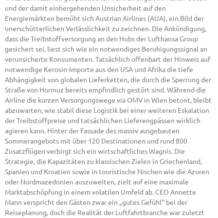
und der damit einhergehenden Unsicherheit auf den
Energiemärkten bemüht sich Austrian Airlines (AUA), ein Bild der
unerschütterlichen Verlässlichkeit zu zeichnen. Die Ankündigung,
dass die Treibstoffversorgung an den Hubs der Lufthansa Group
gesichert sei, liest sich wie ein notwendiges Beruhigungssignal an
verunsicherte Konsumenten. Tatsächlich offenbart der Hinweis auf
notwendige Kerosin-Importe aus den USA und Afrika die tiefe
Abhängigkeit von globalen Lieferketten, die durch die Sperrung der
Straße von Hormuz bereits empfindlich gestört sind. Während die
Airline die kurzen Versorgungswege via OMV in Wien betont, bleibt
abzuwarten, wie stabil diese Logistik bei einer weiteren Eskalation
der Treibstoffpreise und tatsächlichen Lieferengpässen wirklich
agieren kann. Hinter der Fassade des massiv ausgebauten
Sommerangebots mit über 120 Destinationen und rund 800
Zusatzflügen verbirgt sich ein wirtschaftliches Wagnis. Die
Strategie, die Kapazitäten zu klassischen Zielen in Griechenland,
Spanien und Kroatien sowie in touristische Nischen wie die Azoren
oder Nordmazedonien auszuweiten, zielt auf eine maximale
Marktabschöpfung in einem volatilen Umfeld ab. CEO Annette
Mann verspricht den Gästen zwar ein „gutes Gefühl“ bei der
Reiseplanung, doch die Realität der Luftfahrtbranche war zuletzt