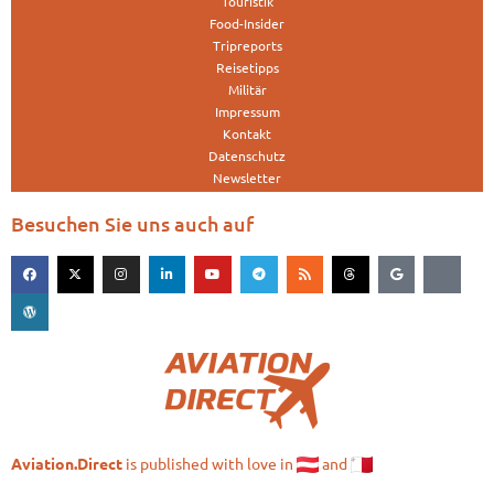
Touristik
Food-Insider
Tripreports
Reisetipps
Militär
Impressum
Kontakt
Datenschutz
Newsletter
Besuchen Sie uns auch auf
is published with love in
and
Aviation.Direct