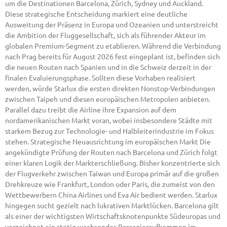
um die Destinationen Barcelona, Zürich, Sydney und Auckland.
Diese strategische Entscheidung markiert eine deutliche
Ausweitung der Präsenz in Europa und Ozeanien und unterstreicht
die Ambition der Fluggesellschaft, sich als führender Akteur im
globalen Premium-Segment zu etablieren. Während die Verbindung
nach Prag bereits für August 2026 fest eingeplant ist, befinden sich
die neuen Routen nach Spanien und in die Schweiz derzeit in der
finalen Evaluierungsphase. Sollten diese Vorhaben realisiert
werden, würde Starlux die ersten direkten Nonstop-Verbindungen
zwischen Taipeh und diesen europäischen Metropolen anbieten.
Parallel dazu treibt die Airline ihre Expansion auf dem
nordamerikanischen Markt voran, wobei insbesondere Städte mit
starkem Bezug zur Technologie- und Halbleiterindustrie im Fokus
stehen. Strategische Neuausrichtung im europäischen Markt Die
angekündigte Prüfung der Routen nach Barcelona und Zürich folgt
einer klaren Logik der Markterschließung. Bisher konzentrierte sich
der Flugverkehr zwischen Taiwan und Europa primär auf die großen
Drehkreuze wie Frankfurt, London oder Paris, die zumeist von den
Wettbewerbern China Airlines und Eva Air bedient werden. Starlux
hingegen sucht gezielt nach lukrativen Marktlücken. Barcelona gilt
als einer der wichtigsten Wirtschaftsknotenpunkte Südeuropas und
verzeichnet ein stetig wachsendes Passagieraufkommen im