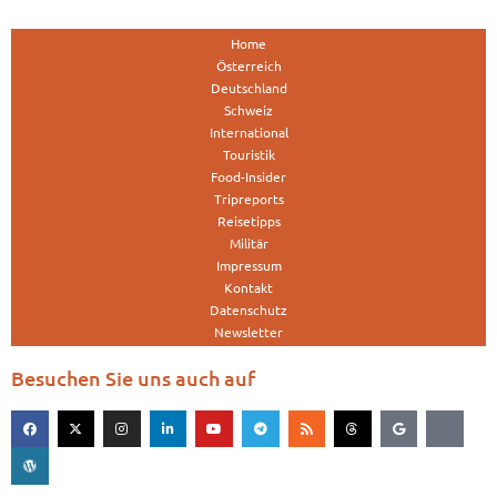
Home
Österreich
Deutschland
Schweiz
International
Touristik
Food-Insider
Tripreports
Reisetipps
Militär
Impressum
Kontakt
Datenschutz
Newsletter
Besuchen Sie uns auch auf