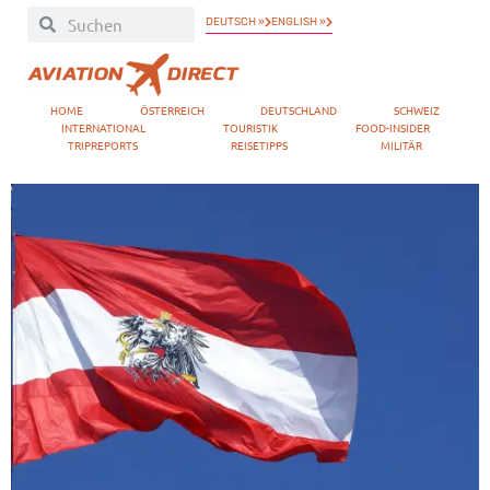
DEUTSCH »
ENGLISH »
HOME
ÖSTERREICH
DEUTSCHLAND
SCHWEIZ
INTERNATIONAL
TOURISTIK
FOOD-INSIDER
TRIPREPORTS
REISETIPPS
MILITÄR