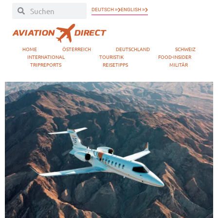
DEUTSCH »
ENGLISH »
HOME
ÖSTERREICH
DEUTSCHLAND
SCHWEIZ
INTERNATIONAL
TOURISTIK
FOOD-INSIDER
TRIPREPORTS
REISETIPPS
MILITÄR