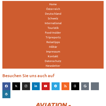
Home
Österreich
Deutschland
Schweiz
International
Touristik
Food-Insider
Tripreports
Reisetipps
Militär
Impressum
Kontakt
Datenschutz
Newsletter
Besuchen Sie uns auch auf