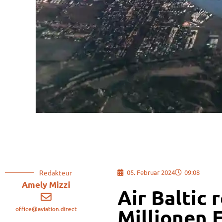
Redakteur
05. Februar 2024
09:08
Amely Mizzi
Air Baltic 
office@aviation.direct
Millionen 