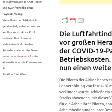
mit Schwerpunkt D-A-CH-Region
und zwar
freiwillig ohne
Paywall-Zwang.
Wenn Ihnen der Artikel nicht
gefallen hat, so freuen wir uns
Die Luftfahrtind
auf Ihre konstruktive Kritik
und/oder Ihre Hinweise
vor großen Her
wahlweise direkt an den
der COVID-19-Pa
Redakteur oder an das Team
unter
unter diesem Link
oder
Betriebskosten.
alternativ über die Kommentare.
nun einen weite
Ihr
Aviation.Direct-Team
Die Piloten der Airline haben 
Lohnerhöhung von fast 42 % mit
verkündet wurde, schließt ein 
Streiks abwenden. Mit dieser V
für die Arbeit ihrer Piloten, s
Arbeitsbedingungen ihrer Besc