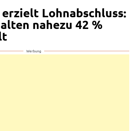
 erzielt Lohnabschluss:
halten nahezu 42 %
lt
Werbung