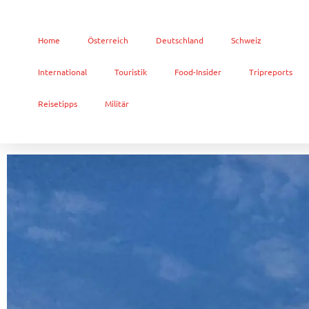
Home
Österreich
Deutschland
Schweiz
International
Touristik
Food-Insider
Tripreports
Reisetipps
Militär