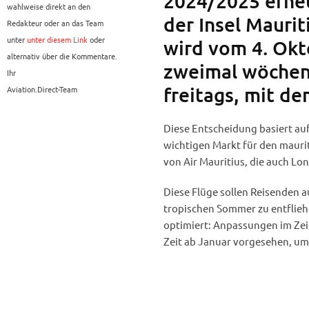
2024/2025 erneu
wahlweise direkt an den
der Insel Maurit
Redakteur oder an das Team
unter
unter diesem Link
oder
wird vom 4. Okt
alternativ über die Kommentare.
zweimal wöchent
Ihr
freitags, mit d
Aviation.Direct-Team
Diese Entscheidung basiert au
wichtigen Markt für den mauri
von Air Mauritius, die auch Lo
Diese Flüge sollen Reisenden a
tropischen Sommer zu entflieh
optimiert: Anpassungen im Zei
Zeit ab Januar vorgesehen, um