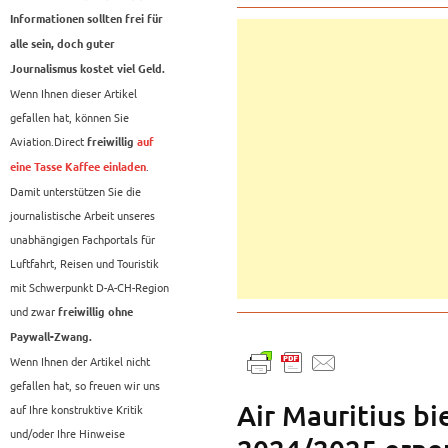
Informationen sollten frei für
alle sein, doch guter
Journalismus kostet viel Geld.
Wenn Ihnen dieser Artikel
gefallen hat, können Sie
Aviation.Direct
freiwillig
auf
.
eine Tasse Kaffee einladen
Damit unterstützen Sie die
journalistische Arbeit unseres
unabhängigen Fachportals für
Luftfahrt, Reisen und Touristik
mit Schwerpunkt D-A-CH-Region
und zwar
freiwillig ohne
Paywall-Zwang.
Wenn Ihnen der Artikel nicht
gefallen hat, so freuen wir uns
Air Mauritius bi
auf Ihre konstruktive Kritik
und/oder Ihre Hinweise