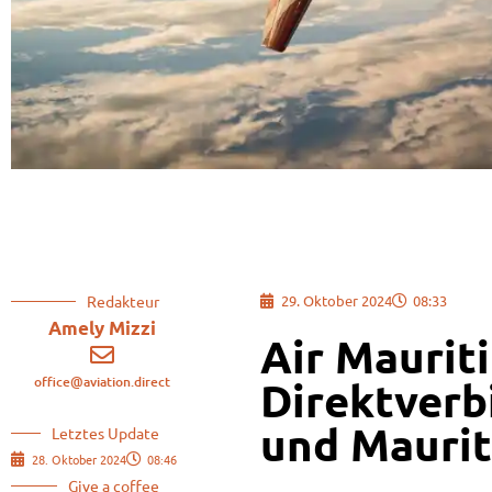
Redakteur
29. Oktober 2024
08:33
Amely Mizzi
Air Maurit
office@aviation.direct
Direktverb
und Maurit
Letztes Update
28. Oktober 2024
08:46
Give a coffee