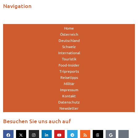
Navigation
Home
Österreich
Deutschland
Schweiz
International
Touristik
Food-Insider
Tripreports
Reisetipps
Militär
Impressum
Kontakt
Datenschutz
Newsletter
Besuchen Sie uns auch auf