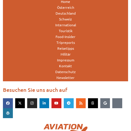
Home
Österreich
Deutschland
Schweiz
International
Touristik
Food-Insider
Tripreports
Reisetipps
Militär
Impressum
Kontakt
Datenschutz
Newsletter
Besuchen Sie uns auch auf