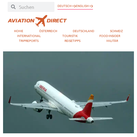
DEUTSCH »
ENGLISH »
HOME
ÖSTERREICH
DEUTSCHLAND
SCHWEIZ
INTERNATIONAL
TOURISTIK
FOOD-INSIDER
TRIPREPORTS
REISETIPPS
MILITÄR