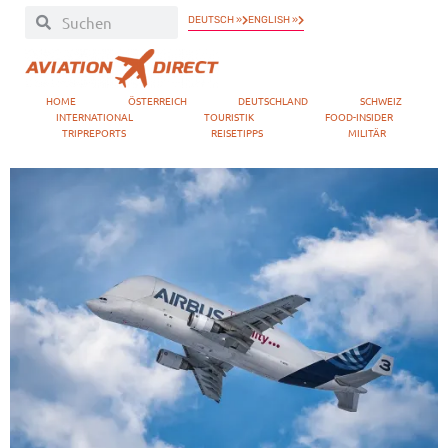
DEUTSCH »
ENGLISH »
HOME
ÖSTERREICH
DEUTSCHLAND
SCHWEIZ
INTERNATIONAL
TOURISTIK
FOOD-INSIDER
TRIPREPORTS
REISETIPPS
MILITÄR