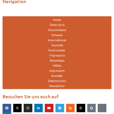
Navigation
Home
Österreich
Deutschland
Schweiz
International
Touristik
Food-Insider
Tripreports
Reisetipps
Militär
Impressum
Kontakt
Datenschutz
Newsletter
Besuchen Sie uns auch auf