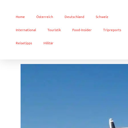
Home
Österreich
Deutschland
Schweiz
International
Touristik
Food-Insider
Tripreports
Reisetipps
Militär