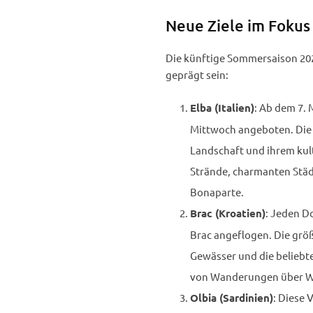
Neue Ziele im Fokus
Die künftige Sommersaison 202
geprägt sein:
: Ab dem 7. 
Elba (Italien)
Mittwoch angeboten. Die it
Landschaft und ihrem kult
Strände, charmanten Städ
Bonaparte.
: Jeden Do
Brac (Kroatien)
Brac angeflogen. Die größt
Gewässer und die beliebte 
von Wanderungen über Wei
: Diese 
Olbia (Sardinien)