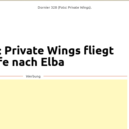
Dornier 328 (Foto: Private Wings).
 Private Wings fliegt
fe nach Elba
Werbung