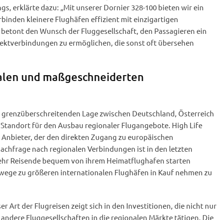
s, erklärte dazu: „Mit unserer Dornier 328-100 bieten wir ein
rbinden kleinere Flughäfen effizient mit einzigartigen
 betont den Wunsch der Fluggesellschaft, den Passagieren ein
ektverbindungen zu ermöglichen, die sonst oft übersehen
nalen und maßgeschneiderten
r grenzüberschreitenden Lage zwischen Deutschland, Österreich
er Standort für den Ausbau regionaler Flugangebote. High Life
ls Anbieter, der den direkten Zugang zu europäischen
 Nachfrage nach regionalen Verbindungen ist in den letzten
ehr Reisende bequem von ihrem Heimatflughafen starten
wege zu größeren internationalen Flughäfen in Kauf nehmen zu
r Art der Flugreisen zeigt sich in den Investitionen, die nicht nur
 andere Fluggesellschaften in die regionalen Märkte tätigen. Die