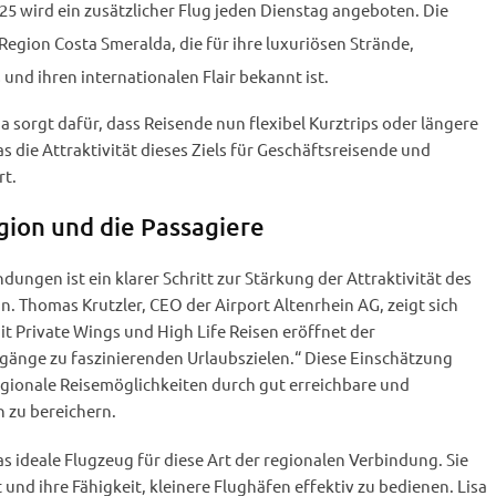
25 wird ein zusätzlicher Flug jeden Dienstag angeboten. Die
r Region Costa Smeralda, die für ihre luxuriösen Strände,
und ihren internationalen Flair bekannt ist.
 sorgt dafür, dass Reisende nun flexibel Kurztrips oder längere
 die Attraktivität dieses Ziels für Geschäftsreisende und
rt.
gion und die Passagiere
ungen ist ein klarer Schritt zur Stärkung der Attraktivität des
n. Thomas Krutzler, CEO der Airport Altenrhein AG, zeigt sich
t Private Wings und High Life Reisen eröffnet der
gänge zu faszinierenden Urlaubszielen.“ Diese Einschätzung
 regionale Reisemöglichkeiten durch gut erreichbare und
 zu bereichern.
as ideale Flugzeug für diese Art der regionalen Verbindung. Sie
 und ihre Fähigkeit, kleinere Flughäfen effektiv zu bedienen. Lisa