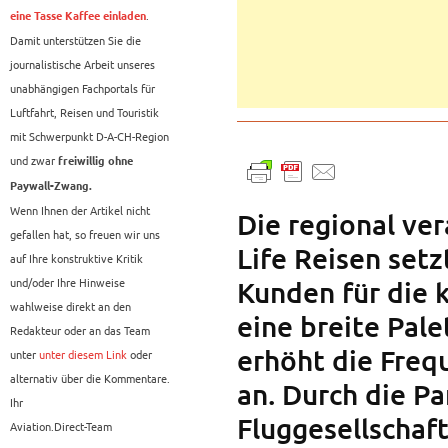
.
eine Tasse Kaffee einladen
Damit unterstützen Sie die
journalistische Arbeit unseres
unabhängigen Fachportals für
Luftfahrt, Reisen und Touristik
mit Schwerpunkt D-A-CH-Region
und zwar
freiwillig ohne
Paywall-Zwang.
Wenn Ihnen der Artikel nicht
Die regional ve
gefallen hat, so freuen wir uns
Life Reisen set
auf Ihre konstruktive Kritik
und/oder Ihre Hinweise
Kunden für die
wahlweise direkt an den
eine breite Pal
Redakteur oder an das Team
erhöht die Fre
unter
unter diesem Link
oder
alternativ über die Kommentare.
an. Durch die P
Ihr
Fluggesellschaf
Aviation.Direct-Team