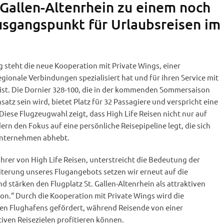
 Gallen-Altenrhein zu einem noch
usgangspunkt für Urlaubsreisen im
 steht die neue Kooperation mit Private Wings, einer
regionale Verbindungen spezialisiert hat und für ihren Service mit
ist. Die Dornier 328-100, die in der kommenden Sommersaison
nsatz sein wird, bietet Platz für 32 Passagiere und verspricht eine
Diese Flugzeugwahl zeigt, dass High Life Reisen nicht nur auf
rn den Fokus auf eine persönliche Reisepipeline legt, die sich
unternehmen abhebt.
rer von High Life Reisen, unterstreicht die Bedeutung der
iterung unseres Flugangebots setzen wir erneut auf die
 stärken den Flugplatz St. Gallen-Altenrhein als attraktiven
n.“ Durch die Kooperation mit Private Wings wird die
en Flughafens gefördert, während Reisende von einer
iven Reisezielen profitieren können.