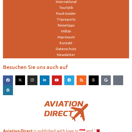
International
Touristik
Food-Insider
Tripreports
Reisetipps
Militär
Impressum
Kontakt
Datenschutz
Newsletter
Besuchen Sie uns auch auf
is published with love in
and
Aviation.Direct