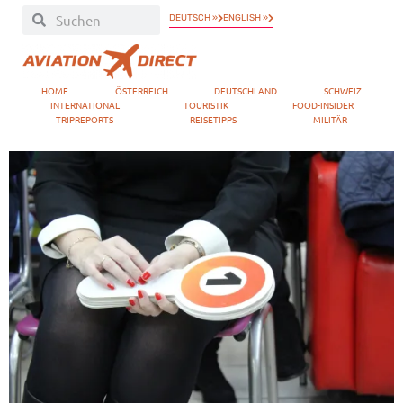
DEUTSCH »
ENGLISH »
HOME
ÖSTERREICH
DEUTSCHLAND
SCHWEIZ
INTERNATIONAL
TOURISTIK
FOOD-INSIDER
TRIPREPORTS
REISETIPPS
MILITÄR