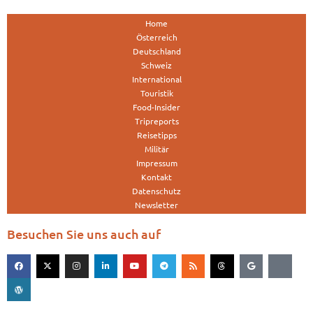
Home
Österreich
Deutschland
Schweiz
International
Touristik
Food-Insider
Tripreports
Reisetipps
Militär
Impressum
Kontakt
Datenschutz
Newsletter
Besuchen Sie uns auch auf