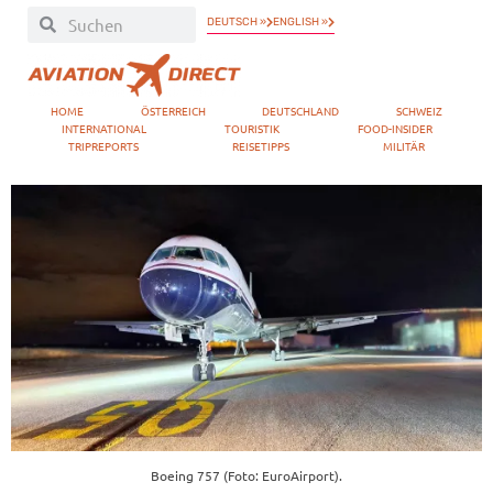
DEUTSCH »
ENGLISH »
HOME
ÖSTERREICH
DEUTSCHLAND
SCHWEIZ
INTERNATIONAL
TOURISTIK
FOOD-INSIDER
TRIPREPORTS
REISETIPPS
MILITÄR
Boeing 757 (Foto: EuroAirport).