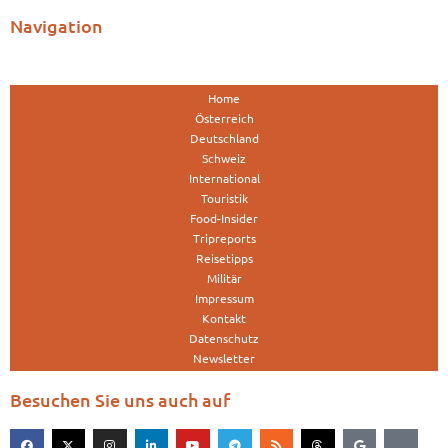
Navigation
Home
Österreich
Deutschland
Schweiz
International
Touristik
Food-Insider
Tripreports
Reisetipps
Militär
Impressum
Kontakt
Datenschutz
Newsletter
Besuchen Sie uns auch auf