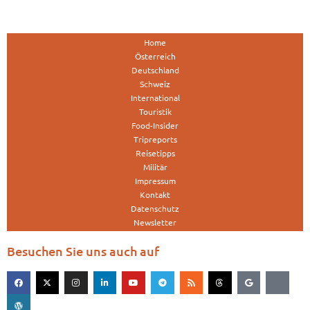
Home
Österreich
Deutschland
Schweiz
International
Touristik
Food-Insider
Tripreports
Reisetipps
Militär
Impressum
Kontakt
Datenschutz
Newsletter
Besuchen Sie uns auch auf