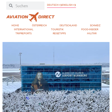
DEUTSCH »
ENGLISH »
HOME
ÖSTERREICH
DEUTSCHLAND
SCHWEIZ
INTERNATIONAL
TOURISTIK
FOOD-INSIDER
TRIPREPORTS
REISETIPPS
MILITÄR