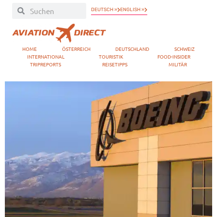
DEUTSCH »
ENGLISH »
HOME
ÖSTERREICH
DEUTSCHLAND
SCHWEIZ
INTERNATIONAL
TOURISTIK
FOOD-INSIDER
TRIPREPORTS
REISETIPPS
MILITÄR