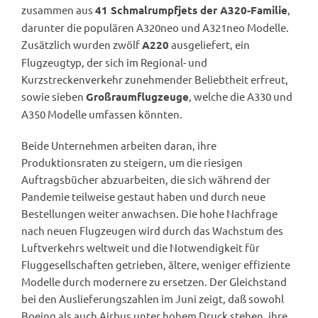
zusammen aus
,
41 Schmalrumpfjets der A320-Familie
darunter die populären A320neo und A321neo Modelle.
Zusätzlich wurden zwölf
ausgeliefert, ein
A220
Flugzeugtyp, der sich im Regional- und
Kurzstreckenverkehr zunehmender Beliebtheit erfreut,
sowie sieben
, welche die A330 und
Großraumflugzeuge
A350 Modelle umfassen könnten.
Beide Unternehmen arbeiten daran, ihre
Produktionsraten zu steigern, um die riesigen
Auftragsbücher abzuarbeiten, die sich während der
Pandemie teilweise gestaut haben und durch neue
Bestellungen weiter anwachsen. Die hohe Nachfrage
nach neuen Flugzeugen wird durch das Wachstum des
Luftverkehrs weltweit und die Notwendigkeit für
Fluggesellschaften getrieben, ältere, weniger effiziente
Modelle durch modernere zu ersetzen. Der Gleichstand
bei den Auslieferungszahlen im Juni zeigt, daß sowohl
Boeing als auch Airbus unter hohem Druck stehen, ihre