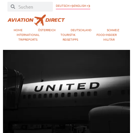
DEUTSCH »
ENGLISH »
HOME
ÖSTERREICH
DEUTSCHLAND
SCHWEIZ
INTERNATIONAL
TOURISTIK
FOOD-INSIDER
TRIPREPORTS
REISETIPPS
MILITÄR