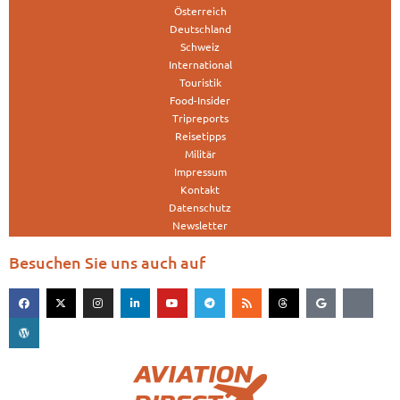
Österreich
Deutschland
Schweiz
International
Touristik
Food-Insider
Tripreports
Reisetipps
Militär
Impressum
Kontakt
Datenschutz
Newsletter
Besuchen Sie uns auch auf