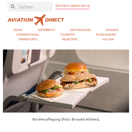
DEUTSCH »
ENGLISH »
HOME
ÖSTERREICH
DEUTSCHLAND
SCHWEIZ
INTERNATIONAL
TOURISTIK
FOOD-INSIDER
TRIPREPORTS
REISETIPPS
MILITÄR
Bordverpflegung (Foto: Brussels Airlines).