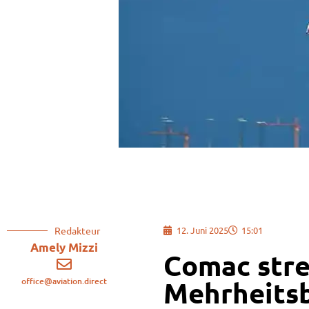
Redakteur
12. Juni 2025
15:01
Amely Mizzi
Comac str
office@aviation.direct
Mehrheitsb