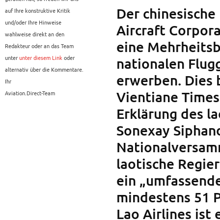
Der chinesische
auf Ihre konstruktive Kritik
und/oder Ihre Hinweise
Aircraft Corpor
wahlweise direkt an den
eine Mehrheitsbe
Redakteur oder an das Team
unter
unter diesem Link
oder
nationalen Flugg
alternativ über die Kommentare.
erwerben. Dies b
Ihr
Vientiane Times
Aviation.Direct-Team
Erklärung des l
Sonexay Siphan
Nationalversam
laotische Regie
ein „umfassende
mindestens 51 P
Lao Airlines ist 