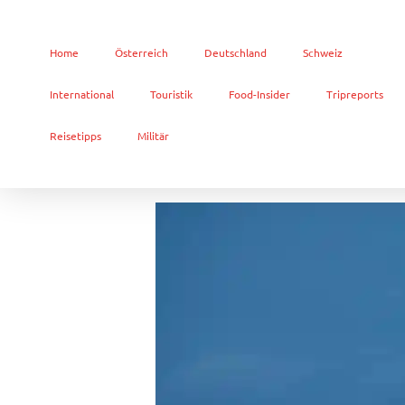
Home
Österreich
Deutschland
Schweiz
International
Touristik
Food-Insider
Tripreports
Reisetipps
Militär