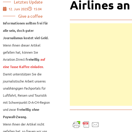
Airlines an
Letztes Update
12. Juni 2025
15:04
Give a coffee
Informationen sollten frei für
alle sein, doch guter
Journalismus kostet viel Geld.
Wenn Ihnen dieser Artikel
gefallen hat, können Sie
Aviation.Direct
freiwillig
auf
.
eine Tasse Kaffee einladen
Damit unterstützen Sie die
journalistische Arbeit unseres
unabhängigen Fachportals für
Luftfahrt, Reisen und Touristik
mit Schwerpunkt D-A-CH-Region
und zwar
freiwillig ohne
Paywall-Zwang.
Wenn Ihnen der Artikel nicht
gefallen hat, so freuen wir uns