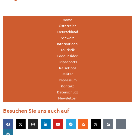
Home
Österreich
Deutschland
Schweiz
International
Touristik
Food-Insider
Tripreports
Reisetipps
Militär
Impressum
Kontakt
Datenschutz
Newsletter
Besuchen Sie uns auch auf