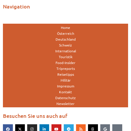
Navigation
Home
Österreich
Deutschland
Schweiz
International
Touristik
Food-Insider
Tripreports
Reisetipps
Militär
Impressum
Kontakt
Datenschutz
Newsletter
Besuchen Sie uns auch auf