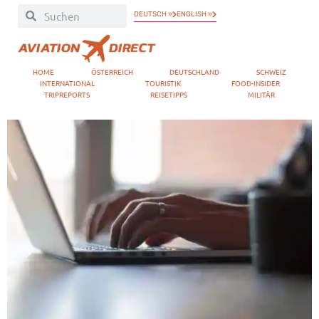
DEUTSCH »
ENGLISH »
HOME
ÖSTERREICH
DEUTSCHLAND
SCHWEIZ
INTERNATIONAL
TOURISTIK
FOOD-INSIDER
TRIPREPORTS
REISETIPPS
MILITÄR