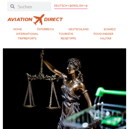
DEUTSCH »
ENGLISH »
HOME
ÖSTERREICH
DEUTSCHLAND
SCHWEIZ
INTERNATIONAL
TOURISTIK
FOOD-INSIDER
TRIPREPORTS
REISETIPPS
MILITÄR